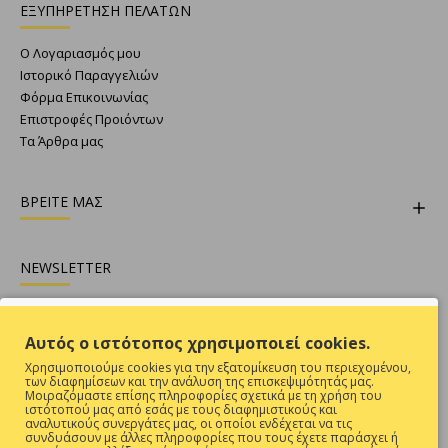
ΕΞΥΠΗΡΕΤΗΣΗ ΠΕΛΑΤΩΝ
Ο Λογαριασμός μου
Ιστορικό Παραγγελιών
Φόρμα Επικοινωνίας
Επιστροφές Προιόντων
Τα Άρθρα μας
ΒΡΕΙΤΕ ΜΑΣ
NEWSLETTER
Θες να είσαι ενήμερος για όλες τις προσφορές ;
Αυτός ο ιστότοπος χρησιμοποιεί cookies.
Εγγραφή
Χρησιμοποιούμε cookies για την εξατομίκευση του περιεχομένου,
των διαφημίσεων και την ανάλυση της επισκεψιμότητάς μας.
Συμπληρώστε την επαλήθευση captcha παρακάτω
Μοιραζόμαστε επίσης πληροφορίες σχετικά με τη χρήση του
ιστότοπού μας από εσάς με τους διαφημιστικούς και
αναλυτικούς συνεργάτες μας, οι οποίοι ενδέχεται να τις
συνδυάσουν με άλλες πληροφορίες που τους έχετε παράσχει ή