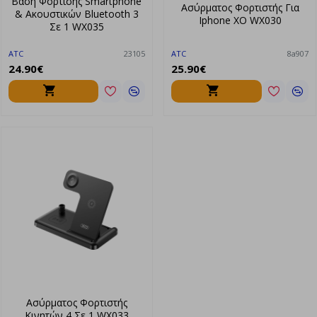
Βάση Φόρτισης Smartphone
Ασύρματος Φορτιστής Για
& Ακουστικών Bluetooth 3
Iphone XO WX030
Σε 1 WX035
ATC
23105
ATC
8a907
24.90€
25.90€
Ασύρματος Φορτιστής
Κινητών 4 Σε 1 WX033