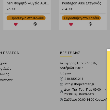
Mini Φορητό Ψυγείο Αυτοκινήτου 10L 12v/240v Ψύξη & Θέρμανση 10-65ºC
New Camp Αυτοφούσκωτο Μαξιλάρι Self Inflating Camping Pillow 50x32x16cm
Pentagon Alke Στεγανός Σάκος Με Πλάτη 76 Λίτρων Μαύρος
72.90€
11.90€
204.90€
+ Προσθήκη στο Καλάθι
+ Προσθήκη στο Καλάθι
+ Προσθήκη στο Καλάθι
Η ΠΕΛΑΤΩΝ
ΒΡΕΙΤΕ ΜΑΣ
ς μου
Λεωφόρος Αρτέμιδος 87,
Αρτέμιδα 19016
γγελιών
Ισόγειο
νωνίας
210.3802.211
ροιόντων
info@shopcenter.gr
Δευ - Τρι -Τετ - Παρ 09:00 - 14:0
20:30 Πεμ 09:00-14:00
Σάββατο 09:00-14:00 Κυριακή 