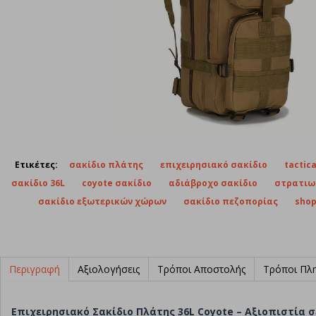
Ετικέτες:
σακίδιο πλάτης
επιχειρησιακό σακίδιο
tactic
σακίδιο 36L
coyote σακίδιο
αδιάβροχο σακίδιο
στρατιω
σακίδιο εξωτερικών χώρων
σακίδιο πεζοπορίας
shop
Περιγραφή
Αξιολογήσεις
Τρόποι Αποστολής
Τρόποι Πλ
Επιχειρησιακό Σακίδιο Πλάτης 36L Coyote – Αξιοπιστία 