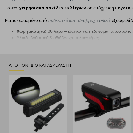
Το
επιχειρησιακό σακίδιο 36 λίτρων
σε απόχρωση
Coyote
ε
Κατασκευασμένο από
ανθεκτικό και αδιάβροχο υλικό
, εξασφαλίζ
Χωρητικότητα:
36 λίτρα – ιδανικό για πεζοπορία, αποστολές
Υλικό:
Ανθεκτικό & αδιάβροχο πολυεστέρας
Χρώμα:
Coyote – ιδανικό για στρατιωτική & tactical χρήση
Πολλαπλές θήκες:
Μεγάλες & μικρές για οργάνωση εξοπλισμ
Σύστημα MOLLE:
Για προσαρμογή εξαρτημάτων
Ρυθμιζόμενοι ιμάντες:
Με ενίσχυση για άνεση & σταθερότητ
ΑΠΟ ΤΟΝ ΙΔΙΟ ΚΑΤΑΣΚΕΥΑΣΤΗ
Το σακίδιο που
αντέχει στον χρόνο και στις απαιτήσεις
κάθε δρα