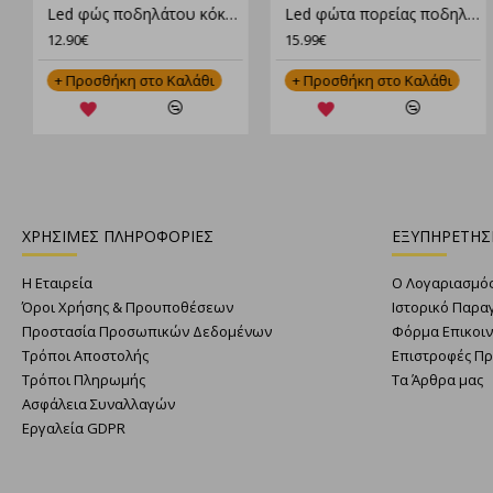
Led φώς ποδηλάτου κόκκινο και λευκό για το τιμόνι ή την σέλα
Led φώτα πορείας ποδηλάτου και κόρνα 140 db
Aυτοφούσκωτο Στρώμα New Camp Easy Mat 5 Double 190X130X5 New-135
12.90€
15.99€
89.90€
+ Προσθήκη στο Καλάθι
+ Προσθήκη στο Καλάθι
+ Προσθήκη στο Καλάθι
ΧΡΗΣΙΜΕΣ ΠΛΗΡΟΦΟΡΙΕΣ
ΕΞΥΠΗΡΕΤΗΣ
Η Εταιρεία
Ο Λογαριασμό
Όροι Χρήσης & Προυποθέσεων
Ιστορικό Παρα
Προστασία Προσωπικών Δεδομένων
Φόρμα Επικοι
Τρόποι Αποστολής
Επιστροφές Π
Τρόποι Πληρωμής
Τα Άρθρα μας
Ασφάλεια Συναλλαγών
Εργαλεία GDPR