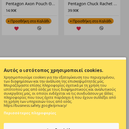
Pentagon Axon Pouch Θήκη K17073
Pentagon Chuck Rachet Belt "STL" K17105 – Τακτική Ζώνη με Ρυθμιζόμενο Μηχανισμό & Αντοχή
14.90€
39.90€
+ Προσθήκη στο Καλάθι
+ Προσθήκη στο Καλάθι
NEWSLETTER
Αυτός ο ιστότοπος χρησιμοποιεί cookies.
Θες να είσαι ενήμερος για όλες τις
Χρησιμοποιούμε cookies για την εξατομίκευση του περιεχομένου,
προσφορές ;
των διαφημίσεων και την ανάλυση της επισκεψιμότητάς μας.
Μοιραζόμαστε επίσης πληροφορίες σχετικά με τη χρήση του
ιστότοπού μας από εσάς με τους διαφημιστικούς και αναλυτικούς
Εγγραφή
συνεργάτες μας, οι οποίοι ενδέχεται να τις συνδυάσουν με άλλες
πληροφορίες που τους έχετε παράσχει ή που έχουν συλλέξει από
τη χρήση των υπηρεσιών τους από εσάς.
Συμπληρώστε την επαλήθευση captcha
0 ΚΑΙ 17:00-
https://business.safety.google/privacy/
παρακάτω
Περισσότερες πληροφορίες
Κλειστά