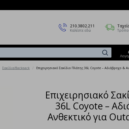
210.3802.211
Ταχεί
Καλέστε εδώ
Τρόπο
Λογα
Σακίδια/Backpack
Επιχειρησιακό Σακίδιο Πλάτης 36L Coyote – Αδιάβροχο & Α
Επιχειρησιακό Σακ
36L Coyote – Αδ
Ανθεκτικό για Out