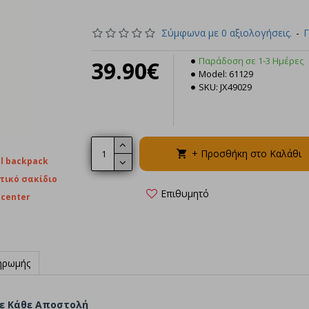
Σύμφωνα με 0 αξιολογήσεις.
-
Γ
Παράδοση σε 1-3 Ημέρες
39.90€
Στρατ
Model:
61129
– Α
SKU:
JX49029
32.9
+ Π
+ Προσθήκη στο Καλάθι
al backpack
τικό σακίδιο
Επιθυμητό
center
ηρωμής
σε Κάθε Αποστολή