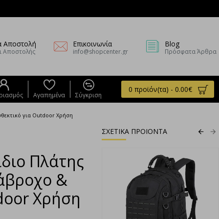
α Αποστολή
Επικοινωνία
Blog
ι Αποστολής
info@shopcenter.gr
Πρόσφατα Άρθρα
0 προϊόν(τα) - 0.00€
ριασμός
Αγαπημένα
Σύγκριση
νθεκτικό για Outdoor Χρήση
ΣΧΕΤΙΚΑ ΠΡΟΙΟΝΤΑ
ίδιο Πλάτης
ιάβροχο &
door Χρήση