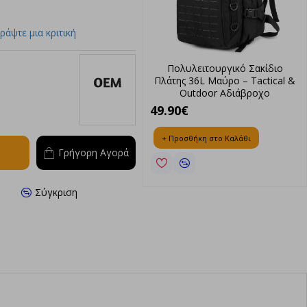
ράψτε μια κριτική
ιωτικό Σακίδιο Πλάτης 36L
Πολυλειτουργικό Σακίδιο
νθεκτικότητα & Άνεση σε
Πλάτης 36L Μαύρο – Tactical &
Μαύρο Χρώμα
Outdoor Αδιάβροχο
0€
49.90€
OEM
ροσθήκη στο Καλάθι
+ Προσθήκη στο Καλάθι
Γρήγορη Αγορά
Σύγκριση