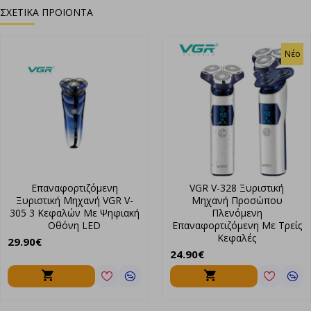
ΣΧΕΤΙΚΑ ΠΡΟΙΟΝΤΑ
Λειτουργεί με επαναφορτιζόμενη μπαταρία και μπορεί να
πλυθεί με νερό για εύκολο καθαρισμό.
Περιοχή Χρήσης: Προσώπου, Σώματος
Νέο
Τροφοδοσία Ρεύματος: Επαναφορτιζόμενη
Πλενόμενη
Υγρό Ξύρισμα
Επαναφορτιζόμενη
VGR V-328 Ξυριστική
Ξυριστική Μηχανή VGR V-
Μηχανή Προσώπου
305 3 Κεφαλών Με Ψηφιακή
Πλενόμενη
Οθόνη LED
Επαναφορτιζόμενη Με Τρείς
Κεφαλές
29.90€
24.90€