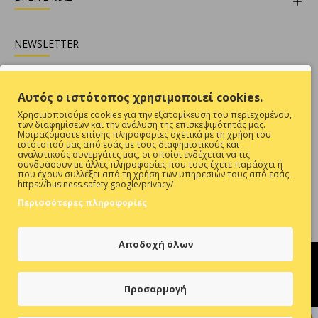
NEWSLETTER
Θες να είσαι ενήμερος για όλες τις προσφορές ;
Αυτός ο ιστότοπος χρησιμοποιεί cookies.
Εγγραφή
Χρησιμοποιούμε cookies για την εξατομίκευση του περιεχομένου,
των διαφημίσεων και την ανάλυση της επισκεψιμότητάς μας.
Συμπληρώστε την επαλήθευση captcha παρακάτω
Μοιραζόμαστε επίσης πληροφορίες σχετικά με τη χρήση του
ιστότοπού μας από εσάς με τους διαφημιστικούς και
αναλυτικούς συνεργάτες μας, οι οποίοι ενδέχεται να τις
συνδυάσουν με άλλες πληροφορίες που τους έχετε παράσχει ή
που έχουν συλλέξει από τη χρήση των υπηρεσιών τους από εσάς.
https://business.safety.google/privacy/
Περισσότερες πληροφορίες
Έχω Διαβάσει Και Αποδέχομαι Τους
ΠΡΟΣΤΑΣΙΑ ΠΡΟΣΩΠΙΚΩΝ ΔΕΔΟΜΕΝΩΝ
Αποδοχή όλων
Προσαρμογή
Hosted & Supported by
Think Open