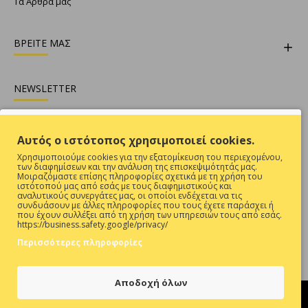
Τα Άρθρα μας
ΒΡΕΙΤΕ ΜΑΣ
NEWSLETTER
Θες να είσαι ενήμερος για όλες τις προσφορές ;
Αυτός ο ιστότοπος χρησιμοποιεί cookies.
Εγγραφή
Χρησιμοποιούμε cookies για την εξατομίκευση του περιεχομένου,
των διαφημίσεων και την ανάλυση της επισκεψιμότητάς μας.
Συμπληρώστε την επαλήθευση captcha παρακάτω
Μοιραζόμαστε επίσης πληροφορίες σχετικά με τη χρήση του
ιστότοπού μας από εσάς με τους διαφημιστικούς και
αναλυτικούς συνεργάτες μας, οι οποίοι ενδέχεται να τις
συνδυάσουν με άλλες πληροφορίες που τους έχετε παράσχει ή
που έχουν συλλέξει από τη χρήση των υπηρεσιών τους από εσάς.
https://business.safety.google/privacy/
Περισσότερες πληροφορίες
Έχω Διαβάσει Και Αποδέχομαι Τους
ΠΡΟΣΤΑΣΙΑ ΠΡΟΣΩΠΙΚΩΝ ΔΕΔΟΜΕΝΩΝ
Αποδοχή όλων