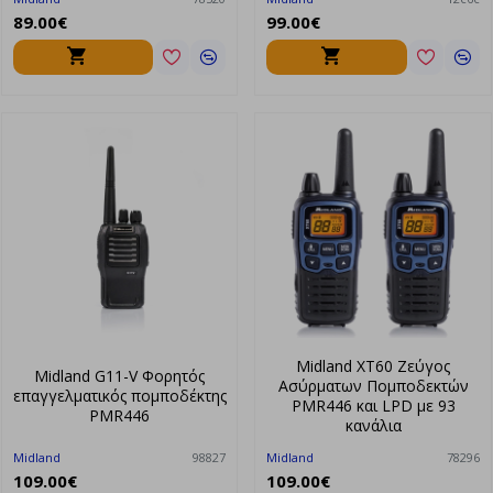
89.00€
99.00€
Midland XT60 Ζεύγος
Midland G11-V Φορητός
Ασύρματων Πομποδεκτών
επαγγελματικός πομποδέκτης
PMR446 και LPD με 93
PMR446
κανάλια
Midland
98827
Midland
78296
109.00€
109.00€