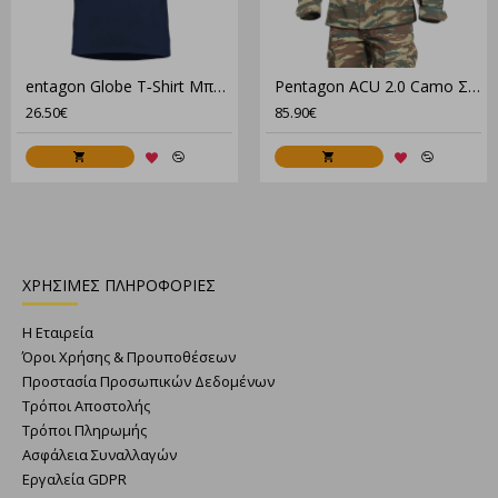
entagon Globe T‑Shirt Μπλουζάκι K09055 – 100% Βαμβάκι, 190Gsm, Comfort Fit
Pentagon ACU 2.0 Camo Στολή Παραλλαγής Set – Μπλούζα & Παντελόνι για Tactical Χρήση
26.50€
85.90€
ΧΡΗΣΙΜΕΣ ΠΛΗΡΟΦΟΡΙΕΣ
Η Εταιρεία
Όροι Χρήσης & Προυποθέσεων
Προστασία Προσωπικών Δεδομένων
Τρόποι Αποστολής
Τρόποι Πληρωμής
Ασφάλεια Συναλλαγών
Εργαλεία GDPR