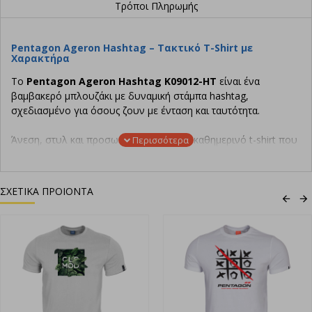
Τρόποι Πληρωμής
Pentagon Ageron Hashtag – Τακτικό T-Shirt με
Χαρακτήρα
Το
Pentagon Ageron Hashtag K09012-HT
είναι ένα
βαμβακερό μπλουζάκι με δυναμική στάμπα hashtag,
σχεδιασμένο για όσους ζουν με ένταση και ταυτότητα.
Άνεση, στυλ και προσωπικότητα σε ένα καθημερινό t-shirt που
ξεχωρίζει.
Ύφασμα:
100% ringspun βαμβάκι για μαλακή και ανθεκτική
ΣΧΕΤΙΚΑ ΠΡΟΙΟΝΤΑ
αίσθηση
Σχεδίαση:
Hashtag στάμπα στο στήθος για μοντέρνο,
tactical look
Εφαρμογή:
Άνετη γραμμή, ιδανική για όλες τις
δραστηριότητες
Κατάλληλο για:
Εκπαίδευση, casual εμφανίσεις, tactical
lifestyle