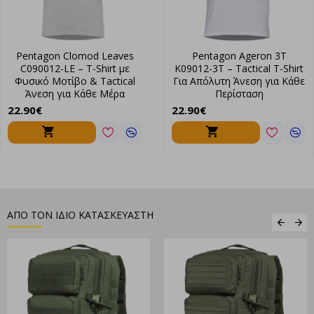
Δείξε τη στάση σου με το
Ageron Hashtag
της
Pentagon
–
τώρα διαθέσιμο στο
ShopCenter
.
Pentagon Clomod Leaves
Pentagon Ageron 3T
C090012-LE – T-Shirt με
K09012-3T – Tactical T-Shirt
Φυσικό Μοτίβο & Tactical
Για Απόλυτη Άνεση για Κάθε
Άνεση για Κάθε Μέρα
Περίσταση
22.90€
22.90€
ΑΠΟ ΤΟΝ ΙΔΙΟ ΚΑΤΑΣΚΕΥΑΣΤΗ