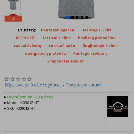
Ετικέτες:
Pentagon Ageron
Hashtag T-Shirt
K09012-HT
tactical t-shirt
hashtag μπλουζάκι
casual ένδυση
τακτική μόδα
βαμβακερό t-shirt
καθημερινή μπλούζα
Pentagon ένδυση
ShopCenter ένδυση
Σύμφωνα με 0 αξιολογήσεις.
-
Γράψτε μια κριτική
Παράδοση σε 1-3 Ημέρες
Model:
K09012-HT
SKU:
K09012-HT
Pentagon