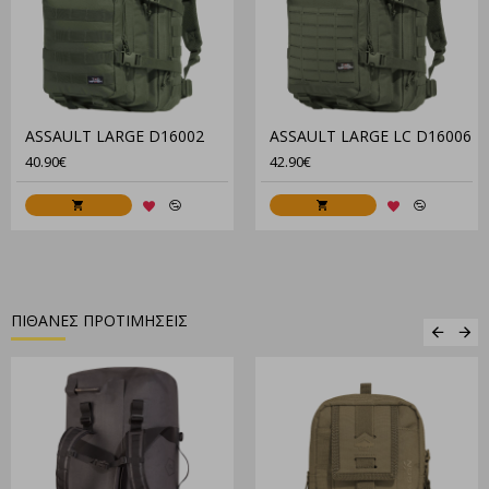
DuraFlex UTX® πόρπες και κλιπς
Συμβατό με MOLLE/PALS σύστημα
Χρατς στο καπάκι
Χρατς σε 2 σημεία στο μπροστινό πάνω μέρος για
γρήγορη πρόσβαση
Μεγαλύτερες πλαινές τσέπες με πιέτα και εσωτερικό
ASSAULT LARGE D16002
ASSAULT LARGE LC D16006
λάστιχο
40.90€
42.90€
Σχεδιασμός επίπεδων πλαινών τσεπών
Εσωτερικό κυρίως μέρος ντυμένο όλο με απαλό χρατς
για τοποθέτηση pouches
Χρηστική τσέπη στο καπάκι
Πολυχρηστική τσέπη με οργανωτικό σχεδιασμό στο
μπροστά μέρος
Συμβατό σύστημα για τοποθέτηση υδροδοχείων μέχρι
ΠΙΘΑΝΕΣ ΠΡΟΤΙΜΗΣΕΙΣ
3λτ στο κυρίως εσωτερικό μέρος
Έξοδος για σωληνάκι υδροδοχείου στο πίσω μέρος
Εξαερισμοί και 3D Spacer mesh στο πίσω μέρος
Κρυφή τσέπη στο ύψος της μέσης για τοποθέτηση των
ιμάντων της μέσης
“Y-psilon” σύστημα στους ώμους
ΜxΦxΒ 57x30x23εκ