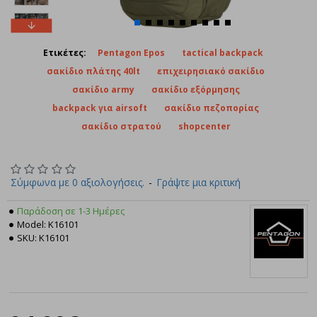
Ετικέτες:
Pentagon Epos
tactical backpack
σακίδιο πλάτης 40lt
επιχειρησιακό σακίδιο
σακίδιο army
σακίδιο εξόρμησης
backpack για airsoft
σακίδιο πεζοπορίας
σακίδιο στρατού
shopcenter
Σύμφωνα με 0 αξιολογήσεις.
-
Γράψτε μια κριτική
Παράδοση σε 1-3 Ημέρες
Model:
K16101
SKU:
K16101
Pentagon