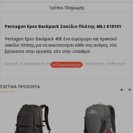
Τρόποι Πληρωμής
Pentagon Epos Backpack Σακίδιο Πλάτης 40Lt K16101
Pentagon Epos Backpack 40lt ένα ευρύχωρο και πρακτικό
σακίδιο πλάτης,για να ικανοποιήσει κάθε σας ανάγκη, είτε
βρίσκεστε στην εργασία, είτε στην ύπαιθρο!
Αρχικά, η κατασκευή του από εξαιρετικής ποιότητας, ανθεκτικό
υλικό 100% Νάυλον 500D και εξοπλισμένο με φερμουάρ YKK
και Duraflex θερμοπλαστικά μέρη, προσφέρει
ανθεκτικότητα στη σκληρή και μακροχρόνια χρήση.
ΣΧΕΤΙΚΑ ΠΡΟΙΟΝΤΑ
Επιπροσθέτως, το μπροστινό διαμέρισμα διαθέτει πολλές
τσέπες για να διατηρείτε τα προσωπικά σας αντικείμενα και τα
βασικά κομμάτια του εξοπλισμού σας οργανωμένα και ασφαλή.
Επιπλέον, διαθέτει θήκη με φερμουάρ πάνω στο καπάκι, δύο
πλευρικές τσέπες μπουκαλιών με λάστιχα συγκράτησης και
hook and loop patch στο πάνω μέρος του σακιδίου και
εσωτερικά στο κύριο μέρος.