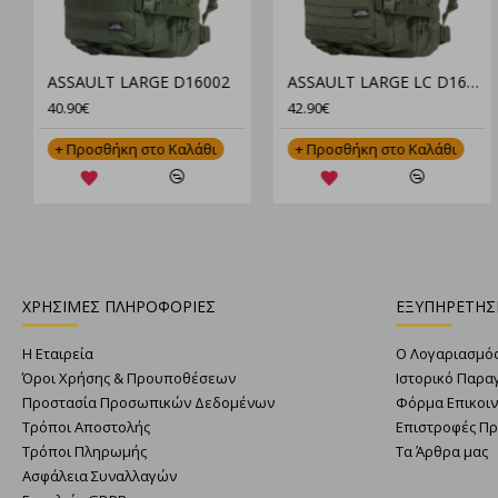
"Pentagon Κοντομάνικο Πουκάμισο Ripple Sunproof K02028 – Ανθεκτικό, Ελαφρύ & Αντηλιακό"
ASSAULT LARGE D16002
40.90€
37.90€
42.90€
άθι
+ Προσθήκη στο Καλάθι
+ Προσθήκη στο Καλάθ
+ Προσθήκη στο Καλάθ
ΧΡΗΣΙΜΕΣ ΠΛΗΡΟΦΟΡΙΕΣ
ΕΞΥΠΗΡΕΤΗΣ
Η Εταιρεία
Ο Λογαριασμό
Όροι Χρήσης & Προυποθέσεων
Ιστορικό Παρα
Προστασία Προσωπικών Δεδομένων
Φόρμα Επικοι
Τρόποι Αποστολής
Επιστροφές Π
Τρόποι Πληρωμής
Τα Άρθρα μας
Ασφάλεια Συναλλαγών