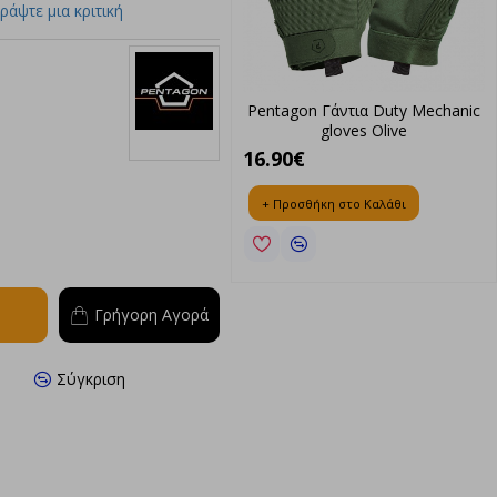
ράψτε μια κριτική
Γάντια Duty Mechanic
Pentagon Γάντια Duty Mechanic
Gloves Wolf-Grey
gloves Olive
Pentagon
16.90€
η στο Καλάθι
+ Προσθήκη στο Καλάθι
Γρήγορη Αγορά
Σύγκριση