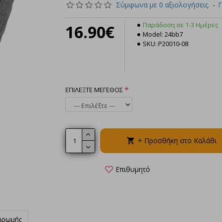
Σύμφωνα με 0 αξιολογήσεις.
-
Γ
Παράδοση σε 1-3 Ημέρες
16.90€
Model:
24bb7
SKU:
P20010-08
Pentagon 
1/2 
16.90€
ΕΠΙΛΕΞΤΕ ΜΕΓΕΘΟΣ
+ Προσθήκ
+ Προσθήκη στο Καλάθι
Επιθυμητό
ηρωμής