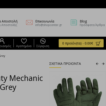
α Αποστολή
Επικοινωνία
Blog
ι Αποστολής
info@shopcenter.gr
Πρόσφατα Άρθρα
0 προϊόν(τα) - 0.00€
ριασμός
Αγαπημένα
Σύγκριση
Grey
ΣΧΕΤΙΚΑ ΠΡΟΙΟΝΤΑ
ty Mechanic
-Grey