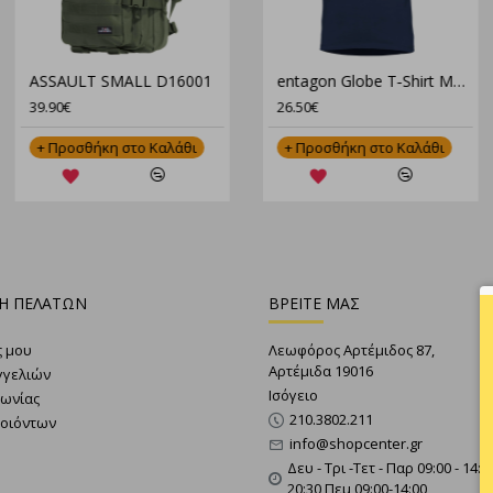
Pentagon Lycos Camo Short Pants K05059-CAMO – Tactical Βερμούδα σε Παραλλαγή για Απόλυτη Απόδοση
ASSAULT LARGE LC D16006
ASSAULT SMALL D16001
"Pentagon Κοντομάνικο Πουκάμισο Ripple Sunproof K02028 – Ανθεκτικό, Ελαφρύ & Αντηλιακό"
entagon Globe T‑Shirt Μπλουζάκι K090
66.90€
39.90€
26.50€
ι
ι
+ Προσθήκη στο Καλάθι
+ Προσθήκη στο Καλάθι
+ Προσθήκη στο Καλάθι
Η ΠΕΛΑΤΩΝ
ΒΡΕΙΤΕ ΜΑΣ
ς μου
Λεωφόρος Αρτέμιδος 87,
Αρτέμιδα 19016
γγελιών
Ισόγειο
νωνίας
210.3802.211
ροιόντων
info@shopcenter.gr
Δευ - Τρι -Τετ - Παρ 09:00 - 14:0
20:30 Πεμ 09:00-14:00