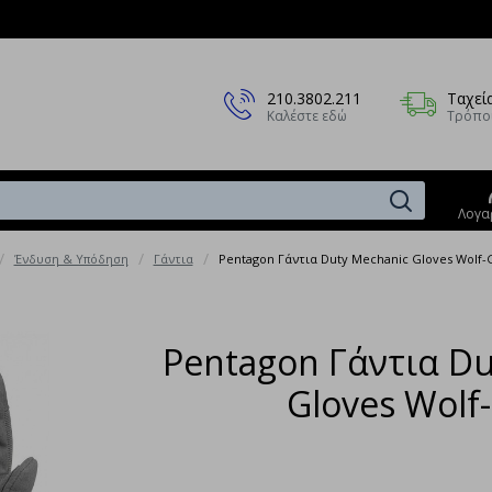
210.3802.211
Ταχεί
Καλέστε εδώ
Τρόπο
Λογα
Ένδυση & Υπόδηση
Γάντια
Pentagon Γάντια Duty Mechanic Gloves Wolf-
Pentagon Γάντια Du
Gloves Wolf