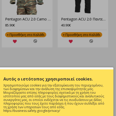
55 – 100% Βαμβάκι, 190Gsm, Comfort Fit
Pentagon ACU 2.0 Camo Στολή Παραλλαγής Set – Μπλούζα & Παντελόνι για Tactical Χρήση
Pentagon ACU 2.0 Παντελόνι K05005-2.0 – Στρατιωτικό Παντελόνι Rip-Stop με Πολλαπλές Τσέπες
85.90€
40.90€
+ Προσθήκη στο Καλάθι
+ Προσθήκη στο Καλάθι
NEWSLETTER
Αυτός ο ιστότοπος χρησιμοποιεί cookies.
Θες να είσαι ενήμερος για όλες τις
Χρησιμοποιούμε cookies για την εξατομίκευση του περιεχομένου,
προσφορές ;
των διαφημίσεων και την ανάλυση της επισκεψιμότητάς μας.
Μοιραζόμαστε επίσης πληροφορίες σχετικά με τη χρήση του
ιστότοπού μας από εσάς με τους διαφημιστικούς και αναλυτικούς
Εγγραφή
συνεργάτες μας, οι οποίοι ενδέχεται να τις συνδυάσουν με άλλες
πληροφορίες που τους έχετε παράσχει ή που έχουν συλλέξει από
τη χρήση των υπηρεσιών τους από εσάς.
Συμπληρώστε την επαλήθευση captcha
0 ΚΑΙ 17:00-
https://business.safety.google/privacy/
παρακάτω