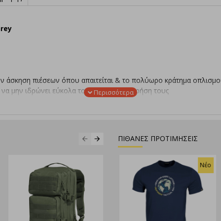
Grey
την άσκηση πιέσεων όπου απαιτείται & το πολύωρο κράτημα οπλισμ
α μην ιδρώνει εύκολα το χέρι κατά την χρήση τους
ιέσεων
ΠΙΘΑΝΕΣ ΠΡΟΤΙΜΗΣΕΙΣ
Νέο