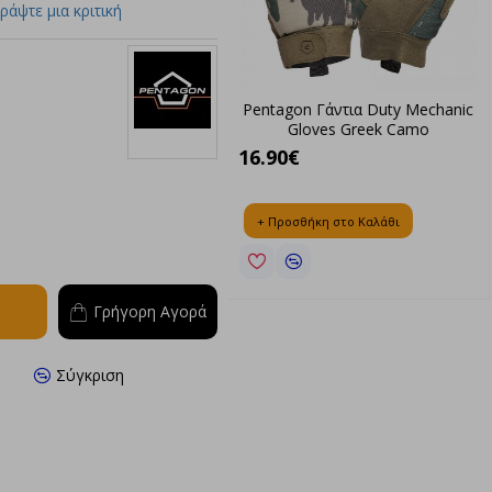
ράψτε μια κριτική
echanic
Pentagon Γάντια Duty Mechanic
Pentagon Γ
Gloves Greek Camo
Εργαλείων Ka
Pentagon
16.90€
26.90€
+ Προσθήκη στο Καλάθι
+ Προσθήκη σ
Γρήγορη Αγορά
Σύγκριση