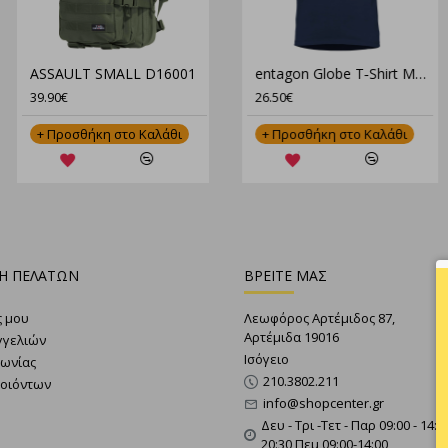
ASSAULT LARGE LC D16006
Pentagon Lycos Camo Short Pants K05059-CAMO – Tactical Βερμούδα σε Παραλλαγή για Απόλυτη Απόδοση
ASSAULT SMALL D16001
"Pentagon Κοντομάνικο Πουκάμισο Ripple Sunproof K02028 – Ανθεκτικό, Ελαφρύ & Αντηλιακό"
42.90€
37.90€
39.90€
66.90€
+ Προσθήκη στο Καλάθι
+ Προσθήκη στο Καλάθι
+ Προσθήκη στο Καλάθι
+ Προσθήκη στο Καλάθι
Η ΠΕΛΑΤΩΝ
ΒΡΕΙΤΕ ΜΑΣ
ς μου
Λεωφόρος Αρτέμιδος 87,
Αρτέμιδα 19016
γγελιών
Ισόγειο
νωνίας
210.3802.211
ροιόντων
info@shopcenter.gr
Δευ - Τρι -Τετ - Παρ 09:00 - 14:0
20:30 Πεμ 09:00-14:00