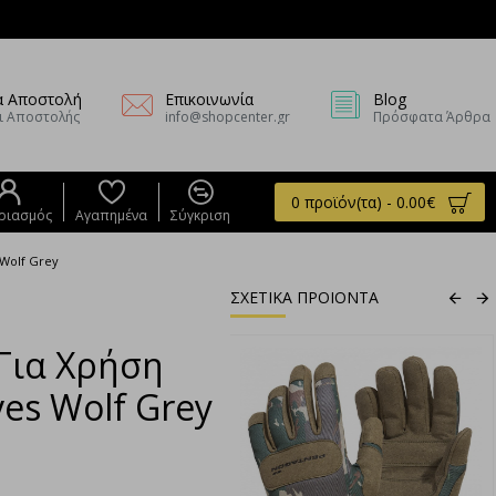
α Αποστολή
Επικοινωνία
Blog
ι Αποστολής
info@shopcenter.gr
Πρόσφατα Άρθρα
0 προϊόν(τα) - 0.00€
ριασμός
Αγαπημένα
Σύγκριση
 Wolf Grey
ΣΧΕΤΙΚΑ ΠΡΟΙΟΝΤΑ
Για Χρήση
ves Wolf Grey