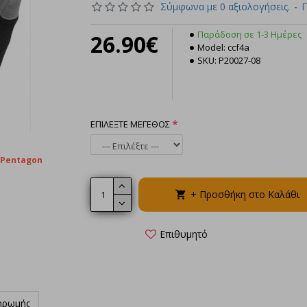
Σύμφωνα με 0 αξιολογήσεις.
-
Γ
Παράδοση σε 1-3 Ημέρες
26.90€
Model:
ccf4a
SKU:
P20027-08
Pentagon Γάντια Duty M
Gloves Black
16.90€
ΕΠΙΛΕΞΤΕ ΜΕΓΕΘΟΣ
+ Προσθήκη στο Καλάθι
Pentagon
+ Προσθήκη στο Καλάθι
Επιθυμητό
ηρωμής