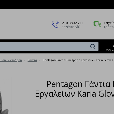
210.3802.211
Ταχεί
Καλέστε εδώ
Τρόπο
Λογα
δυση & Υπόδηση
Γάντια
Pentagon Γάντια Για Χρήση Εργαλείων Karia Gloves
Pentagon Γάντια 
Εργαλείων Karia Glo