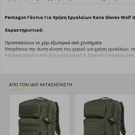
Pentagon Γάντια Για Χρήση Εργαλείων Karia Gloves Wolf 
Χαρακτηριστικά:
Προστατεύουν το χέρι εξωτερικά από χτυπήματα
Επιτρέπουν την άνετη κίνηση του χεριού για χρήση εργαλείων, 
Κατασκευασμένα από δέρμα εσωτερικά & διαπνέον ύφασμα ώστε ν
Ρύθμιση velcro για την ασφαλή συγκράτηση
Εξωτερική ενίσχυση με pads για προστασία
Εσωτερική ενίσχυση με pads καλύτερη συγκράτηση και άσκηση π
Παλάμη κατασκευασμένη από δέρμα που παρέχει άριστο κράτημα
ΑΠΟ ΤΟΝ ΙΔΙΟ ΚΑΤΑΣΚΕΥΑΣΤΗ
Επιτρέπουν την αναπνοή του χεριού
Νέο