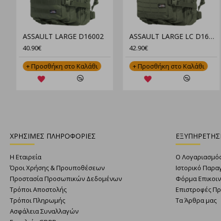
"Pentagon Κοντομάνικο Πουκάμισο Ripple Sunproof K02028 – Ανθεκτικό, Ελαφρύ & Αντηλιακό"
ASSAULT LARGE D16002
66.90€
40.90€
+ Προσθήκη στο Καλάθι
+ Προσθήκη στο Καλάθι
ΧΡΗΣΙΜΕΣ ΠΛΗΡΟΦΟΡΙΕΣ
ΕΞΥΠΗΡΕΤΗΣ
Η Εταιρεία
Ο Λογαριασμό
Όροι Χρήσης & Προυποθέσεων
Ιστορικό Παρα
Προστασία Προσωπικών Δεδομένων
Φόρμα Επικοι
Τρόποι Αποστολής
Επιστροφές Π
Τρόποι Πληρωμής
Τα Άρθρα μας
Ασφάλεια Συναλλαγών