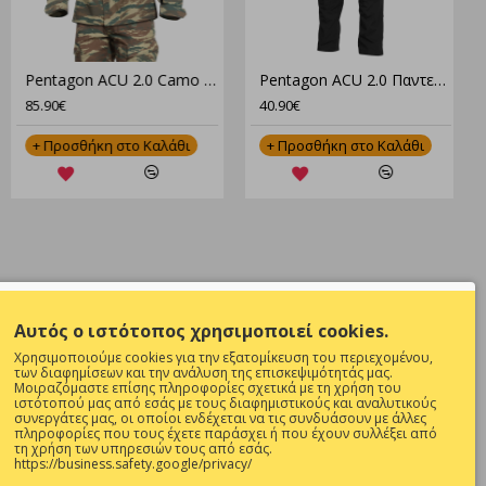
entagon Globe T‑Shirt Μπλουζάκι K09055 – 100% Βαμβάκι, 190Gsm, Comfort Fit
Pentagon ACU 2.0 Camo Στολή Παραλλαγής Set – Μπλούζα & Παντελόνι για Tactical Χρήση
26.50€
85.90€
+ Προσθήκη στο Καλάθι
+ Προσθήκη στο Καλάθι
NEWSLETTER
Αυτός ο ιστότοπος χρησιμοποιεί cookies.
Θες να είσαι ενήμερος για όλες τις
Χρησιμοποιούμε cookies για την εξατομίκευση του περιεχομένου,
προσφορές ;
των διαφημίσεων και την ανάλυση της επισκεψιμότητάς μας.
Μοιραζόμαστε επίσης πληροφορίες σχετικά με τη χρήση του
ιστότοπού μας από εσάς με τους διαφημιστικούς και αναλυτικούς
Εγγραφή
συνεργάτες μας, οι οποίοι ενδέχεται να τις συνδυάσουν με άλλες
πληροφορίες που τους έχετε παράσχει ή που έχουν συλλέξει από
τη χρήση των υπηρεσιών τους από εσάς.
Συμπληρώστε την επαλήθευση captcha
0 ΚΑΙ 17:00-
https://business.safety.google/privacy/
παρακάτω