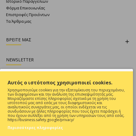
Ιστορικό Παραγγελιών
Φόρμα Επικοινωνίας
Επιστροφές Προιόντων
Τα Άρθρα μας
ΒΡΕΙΤΕ ΜΑΣ
NEWSLETTER
Θες να είσαι ενήμερος για όλες τις προσφορές ;
Αυτός ο ιστότοπος χρησιμοποιεί cookies.
Εγγραφή
Χρησιμοποιούμε cookies για την εξατομίκευση του περιεχομένου,
των διαφημίσεων και την ανάλυση της επισκεψιμότητάς μας.
Συμπληρώστε την επαλήθευση captcha παρακάτω
Μοιραζόμαστε επίσης πληροφορίες σχετικά με τη χρήση του
ιστότοπού μας από εσάς με τους διαφημιστικούς και
αναλυτικούς συνεργάτες μας, οι οποίοι ενδέχεται να τις
συνδυάσουν με άλλες πληροφορίες που τους έχετε παράσχει ή
που έχουν συλλέξει από τη χρήση των υπηρεσιών τους από εσάς.
https://business.safety.google/privacy/
Περισσότερες πληροφορίες
Έχω Διαβάσει Και Αποδέχομαι Τους
ΠΡΟΣΤΑΣΙΑ ΠΡΟΣΩΠΙΚΩΝ ΔΕΔΟΜΕΝΩΝ