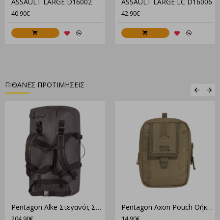
ASSAULT LARGE D16002
ASSAULT LARGE LC D16006
40.90€
42.90€
ΠΙΘΑΝΕΣ ΠΡΟΤΙΜΗΣΕΙΣ
Pentagon Alke Στεγανός Σάκος Με Πλάτη 76 Λίτρων Μαύρος
Pentagon Axon Pouch Θήκη K17073
204.90€
14.90€