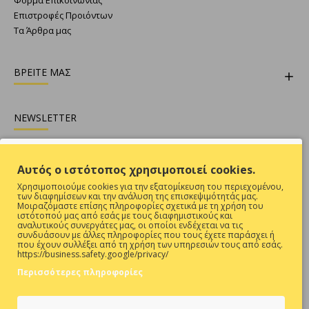
Φόρμα Επικοινωνίας
Επιστροφές Προιόντων
Τα Άρθρα μας
ΒΡΕΙΤΕ ΜΑΣ
NEWSLETTER
Θες να είσαι ενήμερος για όλες τις προσφορές ;
Αυτός ο ιστότοπος χρησιμοποιεί cookies.
Εγγραφή
Χρησιμοποιούμε cookies για την εξατομίκευση του περιεχομένου,
των διαφημίσεων και την ανάλυση της επισκεψιμότητάς μας.
Συμπληρώστε την επαλήθευση captcha παρακάτω
Μοιραζόμαστε επίσης πληροφορίες σχετικά με τη χρήση του
ιστότοπού μας από εσάς με τους διαφημιστικούς και
αναλυτικούς συνεργάτες μας, οι οποίοι ενδέχεται να τις
συνδυάσουν με άλλες πληροφορίες που τους έχετε παράσχει ή
που έχουν συλλέξει από τη χρήση των υπηρεσιών τους από εσάς.
https://business.safety.google/privacy/
Περισσότερες πληροφορίες
Έχω Διαβάσει Και Αποδέχομαι Τους
ΠΡΟΣΤΑΣΙΑ ΠΡΟΣΩΠΙΚΩΝ ΔΕΔΟΜΕΝΩΝ