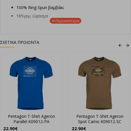
100% Ring-Spun βαμβάκι
165γρμ. ύφασμα
Άνετη εφαρμογή
Αντιιδρωτικό ύφασμα
Ύφασμα που στεγνώνει γρήγορα
ΣΧΕΤΙΚΑ ΠΡΟΙΟΝΤΑ
Pentagon T-Shirt Ageron
Pentagon T-Shirt Ageron
Parallel K09012-PA
Spot Camo K09012-SC
22.90€
22.90€