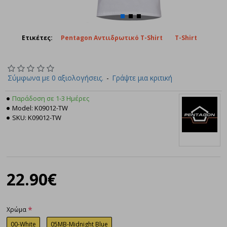
Ετικέτες:
Pentagon Αντιιδρωτικό T-Shirt
T-Shirt
Σύμφωνα με 0 αξιολογήσεις.
-
Γράψτε μια κριτική
Παράδοση σε 1-3 Ημέρες
Model:
K09012-TW
SKU:
K09012-TW
Pentagon
22.90€
Χρώμα
00-White
05MB-Midnight Blue