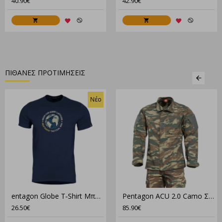
40.90€
42.90€
ΠΙΘΑΝΕΣ ΠΡΟΤΙΜΗΣΕΙΣ
Νέο
entagon Globe T‑Shirt Μπλουζάκι K09055 – 100% Βαμβάκι, 190Gsm, Comfort Fit
Pentagon ACU 2.0 Camo Στολή Παραλλαγής Set – Μπλούζα & Παντελόνι για Tactical Χρήση
26.50€
85.90€