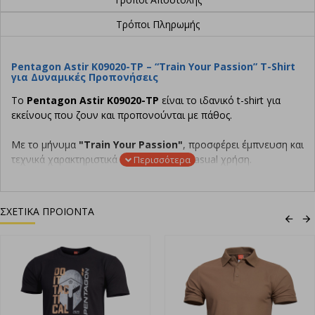
Τρόποι Πληρωμής
Pentagon Astir K09020-TP – “Train Your Passion” T-Shirt
για Δυναμικές Προπονήσεις
Το
Pentagon Astir K09020-TP
είναι το ιδανικό t-shirt για
εκείνους που ζουν και προπονούνται με πάθος.
Με το μήνυμα
"Train Your Passion"
, προσφέρει έμπνευση και
τεχνικά χαρακτηριστικά για αθλητική ή casual χρήση.
Χαρακτηριστικά:
ΣΧΕΤΙΚΑ ΠΡΟΙΟΝΤΑ
Ύφασμα:
Ανθεκτικό, βαμβακερό με τεχνολογία quick-dry
Σχεδίαση:
Άνετη γραμμή με εμπνευσμένο slogan στο
στήθος
Ιδιότητες:
Αναπνεύσιμο, μαλακό και ιδανικό για άσκηση
Κατάλληλο για:
Γυμναστήριο, outdoor training, streetwear
Δείξε τη φιλοσοφία σου στην προπόνηση με το
Astir T-Shirt