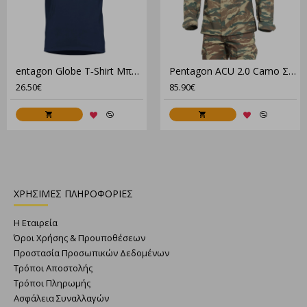
entagon Globe T‑Shirt Μπλουζάκι K09055 – 100% Βαμβάκι, 190Gsm, Comfort Fit
Pentagon ACU 2.0 Camo Στολή Παραλλαγής Set – Μπλούζα & Παντελόνι για Tactical Χρήση
26.50€
85.90€
ΧΡΗΣΙΜΕΣ ΠΛΗΡΟΦΟΡΙΕΣ
Η Εταιρεία
Όροι Χρήσης & Προυποθέσεων
Προστασία Προσωπικών Δεδομένων
Τρόποι Αποστολής
Τρόποι Πληρωμής
Ασφάλεια Συναλλαγών