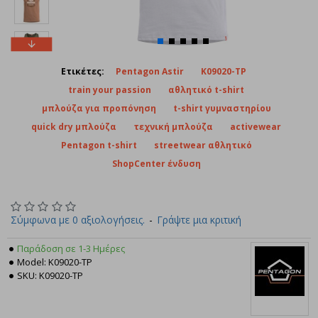
Ετικέτες:
Pentagon Astir
K09020-TP
train your passion
αθλητικό t-shirt
μπλούζα για προπόνηση
t-shirt γυμναστηρίου
quick dry μπλούζα
τεχνική μπλούζα
activewear
Pentagon t-shirt
streetwear αθλητικό
ShopCenter ένδυση
Σύμφωνα με 0 αξιολογήσεις.
-
Γράψτε μια κριτική
Παράδοση σε 1-3 Ημέρες
Model:
K09020-TP
SKU:
K09020-TP
Pentagon