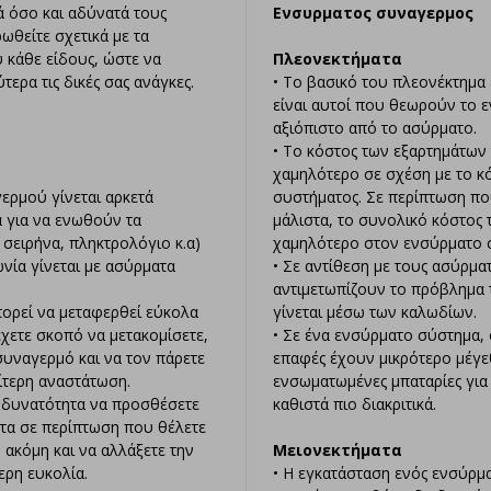
 όσο και αδύνατά τους
Ενσυρματος συναγερμος
ωθείτε σχετικά με τα
υ κάθε είδους, ώστε να
Πλεονεκτήματα
τερα τις δικές σας ανάγκες.
• Το βασικό του πλεονέκτημα ε
είναι αυτοί που θεωρούν το
αξιόπιστο από το ασύρματο.
• Το κόστος των εξαρτημάτων
χαμηλότερο σε σχέση με το κ
ερμού γίνεται αρκετά
συστήματος. Σε περίπτωση πο
 για να ενωθούν τα
μάλιστα, το συνολικό κόστος 
 σειρήνα, πληκτρολόγιο κ.α)
χαμηλότερο στον ενσύρματο 
ωνία γίνεται με ασύρματα
• Σε αντίθεση με τους ασύρμα
αντιμετωπίζουν το πρόβλημα
ορεί να μεταφερθεί εύκολα
γίνεται μέσω των καλωδίων.
χετε σκοπό να μετακομίσετε,
• Σε ένα ενσύρματο σύστημα, ο
συναγερμό και να τον πάρετε
επαφές έχουν μικρότερο μέγε
αίτερη αναστάτωση.
ενσωματωμένες μπαταρίες για
η δυνατότητα να προσθέσετε
καθιστά πιο διακριτικά.
τα σε περίπτωση που θέλετε
 ακόμη και να αλλάξετε την
Μειονεκτήματα
ερη ευκολία.
• Η εγκατάσταση ενός ενσύρμ