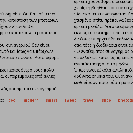
αρκετά χρονοβόρα διαδικασία
χωρίς τη βοήθεια κάποιου τεχ
ύ σημαίνει ότι θα πρέπει να
• Αν σκοπεύετε να εγκαταστή
 την κατάσταση των μπαταριών
χτισμένο σπίτι, πρέπει να ξέρ
έχουν εξαντληθεί.
αρκετά μεγάλο. Αυτό συμβαίνει
ερμού κοστίζουν περισσότερο
είδους το σύστημα, πρέπει να 
Αν όμως υπάρχει ήδη καλωδίω
του συναγερμού δεν είναι
σας, τότε η διαδικασία είναι ε
 αυτό και ίσως να υπάρξουν
• Ο ενσύρματος συναγερμός δ
 λιγότερο δυνατό. Αυτό αφορά
να αλλάξετε κατοικία, πρέπει 
εγκατάστασης από το μηδέν.
μως περισσότερο τους πολύ
Όπως είναι εύκολα αντιληπτό, 
αι οι παρεμβολές από άλλες
αδύνατα σημεία του. Οι ανάγκ
καθορίσουν ποιο σύστημα είνα
ς ενός ασύρματου συναγερμού
ς:
cool
modern
smart
sweet
travel
shop
photog