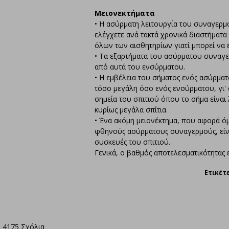
Μειονεκτήματα
• Η ασύρματη λειτουργία του συναγερμο
ελέγχετε ανά τακτά χρονικά διαστήματα
όλων των αισθητηρίων γιατί μπορεί να 
• Τα εξαρτήματα του ασύρματου συναγ
από αυτά του ενσύρματου.
• Η εμβέλεια του σήματος ενός ασύρμα
τόσο μεγάλη όσο ενός ενσύρματου, γι'
σημεία του σπιτιού όπου το σήμα είναι
κυρίως μεγάλα σπίτια.
• Ένα ακόμη μειονέκτημα, που αφορά ό
φθηνούς ασύρματους συναγερμούς, είν
συσκευές του σπιτιού.
Γενικά, ο βαθμός αποτελεσματικότητα
Ετικέτε
4175 Σχόλια