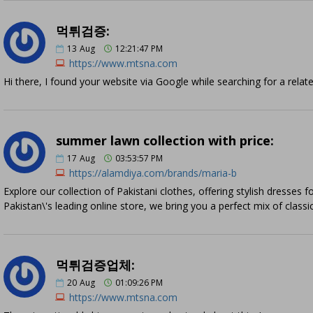
먹튀검증:
13
Aug
12:21:47 PM
https://www.mtsna.com
Hi there, I found your website via Google while searching for a rela
summer lawn collection with price:
17
Aug
03:53:57 PM
https://alamdiya.com/brands/maria-b
Explore our collection of Pakistani clothes, offering stylish dresses
Pakistan\'s leading online store, we bring you a perfect mix of class
먹튀검증업체:
20
Aug
01:09:26 PM
https://www.mtsna.com