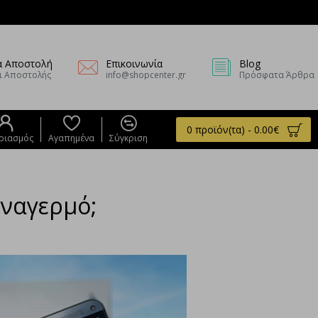
α Αποστολή
Επικοινωνία
Blog
ι Αποστολής
info@shopcenter.gr
Πρόσφατα Άρθρα
0 προϊόν(τα) - 0.00€
ριασμός
Αγαπημένα
Σύγκριση
ναγερμό;