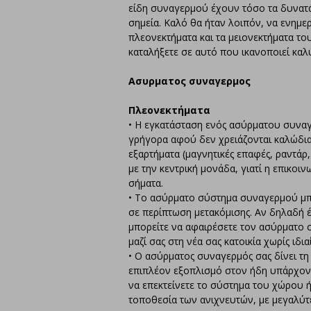
είδη συναγερμού έχουν τόσο τα δυνατά
σημεία. Καλό θα ήταν λοιπόν, να ενημερ
πλεονεκτήματα και τα μειονεκτήματα το
καταλήξετε σε αυτό που ικανοποιεί καλύ
Ασυρματος συναγερμος
Πλεονεκτήματα
• Η εγκατάσταση ενός ασύρματου συναγ
γρήγορα αφού δεν χρειάζονται καλώδια
εξαρτήματα (μαγνητικές επαφές, ραντάρ,
με την κεντρική μονάδα, γιατί η επικοιν
σήματα.
• Το ασύρματο σύστημα συναγερμού μπ
σε περίπτωση μετακόμισης. Αν δηλαδή έ
μπορείτε να αφαιρέσετε τον ασύρματο 
μαζί σας στη νέα σας κατοικία χωρίς ιδι
• Ο ασύρματος συναγερμός σας δίνει τ
επιπλέον εξοπλισμό στον ήδη υπάρχον
να επεκτείνετε το σύστημα του χώρου ή
τοποθεσία των ανιχνευτών, με μεγαλύτ