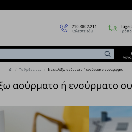
210.3802.211
Ταχεί
Καλέστε εδώ
Τρόπο
Λογα
Τα Άρθρα μας
Να επιλέξω ασύρματο ή ενσύρματο συναγερμό;
έξω ασύρματο ή ενσύρματο συ