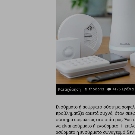
thodoris
4175 Σχόλια
Καταχώρηση
Ενσύρματο ή ασύρματο σύστημα ασφαλε
προβληματίζει αρκετά συχνά, όταν σκ
σύστημα ασφαλείας στο σπίτι μας. Ένα
να είναι ασύρματο ή ενσύρματο. Η επιλ
ασύρματο ή ενσύρματο συναγερμό δεν ε