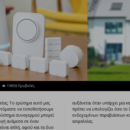
19658 Προβολές
ίας; Το ερώτημα αυτό μας
αυξάνεται όταν υπάρχει μια κ
εφτόμαστε να τοποθετήσουμε
πρέπει να υπολογίζει όσο το
 σύστημα συναγερμού μπορεί
ενδεχομένων παραβιάσεων κα
ογή ανάμεσα σε έναν
ασφαλείας.
ίναι απλή, αφού και τα δυο