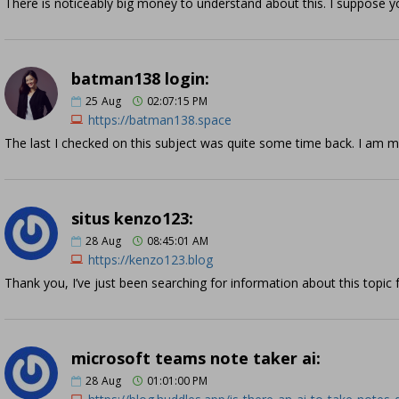
There is noticeably big money to understand about this. I suppose yo
batman138 login:
25
Aug
02:07:15 PM
https://batman138.space
The last I checked on this subject was quite some time back. I am 
situs kenzo123:
28
Aug
08:45:01 AM
https://kenzo123.blog
Thank you, I’ve just been searching for information about this topic 
microsoft teams note taker ai:
28
Aug
01:01:00 PM