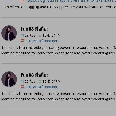
https://blog.huddles.app/is-there-an-ai-to-take-note
I am often to blogging and i truly appreciate your website content 
fun88 มือถือ:
29
Aug
10:47:04 PM
https://taifun88.net
This really is an incredibly amazing powerful resource that you’re off
learning resource for zero cost. We truly dearly loved examining this 
fun88 มือถือ:
29
Aug
10:47:04 PM
https://taifun88.net
This really is an incredibly amazing powerful resource that you’re off
learning resource for zero cost. We truly dearly loved examining this 