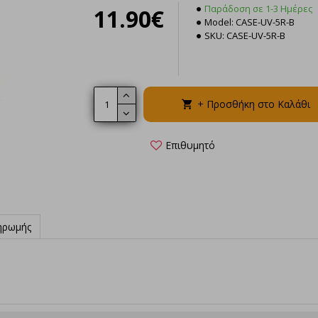
Παράδοση σε 1-3 Ημέρες
11.90€
Model:
CASE-UV-5R-B
SKU:
CASE-UV-5R-B
16.5
+ Προσθήκη στο Καλάθι
+ Π
Επιθυμητό
ηρωμής