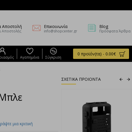
α Αποστολή
Επικοινωνία
Blog
ι Αποστολής
info@shopcenter.gr
Πρόσφατα Άρθρα
0 προϊόν(τα) - 0.00€
ριασμός
Αγαπημένα
Σύγκριση
ε
ΣΧΕΤΙΚΑ ΠΡΟΙΟΝΤΑ
1-3 Ημέρες
 Μπλε
ράψτε μια κριτική