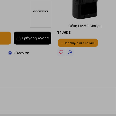
Baofeng
Μπαταρία UV-5R
Θήκη UV-5R Μαύρη
0€
11.90€
Γρήγορη Αγορά
ροσθήκη στο Καλάθι
+ Προσθήκη στο Καλάθι
Σύγκριση