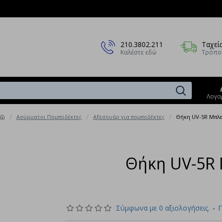
210.3802.211
Ταχεί
Καλέστε εδώ
Τρόπο
Λογα
Ασύρματοι Πομποδέκτες
Αξεσουάρ για πομποδέκτες
Θήκη UV-5R Μπλ
Παράδοση σε 
Θήκη UV-5R
Σύμφωνα με 0 αξιολογήσεις.
-
Γ