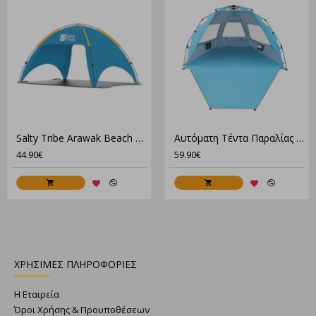
Salty Tribe Arawak Beach Tent, Σκηνή Παραλίας 210X150X125(Ύψος) Cm
Αυτόματη Τέντα Παραλίας Salty Tribe Jaega 3 Ατόμων Μπλέ TRI-055
44.90€
59.90€
ΧΡΗΣΙΜΕΣ ΠΛΗΡΟΦΟΡΙΕΣ
Η Εταιρεία
Όροι Χρήσης & Προυποθέσεων