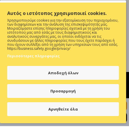
Θες να είσαι ενήμερος για όλες τις προσφορές ;
Αυτός ο ιστότοπος χρησιμοποιεί cookies.
Εγγραφή
Χρησιμοποιούμε cookies για την εξατομίκευση του περιεχομένου,
των διαφημίσεων και την ανάλυση της επισκεψιμότητάς μας.
Συμπληρώστε την επαλήθευση captcha παρακάτω
Μοιραζόμαστε επίσης πληροφορίες σχετικά με τη χρήση του
ιστότοπού μας από εσάς με τους διαφημιστικούς και
αναλυτικούς συνεργάτες μας, οι οποίοι ενδέχεται να τις
συνδυάσουν με άλλες πληροφορίες που τους έχετε παράσχει ή
που έχουν συλλέξει από τη χρήση των υπηρεσιών τους από εσάς.
https://business.safety.google/privacy/
Περισσότερες πληροφορίες
Έχω Διαβάσει Και Αποδέχομαι Τους
ΠΡΟΣΤΑΣΙΑ ΠΡΟΣΩΠΙΚΩΝ ΔΕΔΟΜΕΝΩΝ
Αποδοχή όλων
Προσαρμογή
Hosted & Supported by
Think Open
+ Προσθήκη στο Καλάθι
Αρνηθείτε όλα
Γρήγορη Αγορά