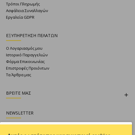
Τρόποι Πληρωμής
Ασφάλεια Συναλλαγών
Εργαλεία GDPR
ΕΞΥΠΗΡΕΤΗΣΗ ΠΕΛΑΤΩΝ
Ο Λογαριασμός μου
Ιστορικό Παραγγελιών
Φόρμα Επικοινωνίας
Επιστροφές Προιόντων
Τα Άρθρα μας
ΒΡΕΙΤΕ ΜΑΣ
NEWSLETTER
Θες να είσαι ενήμερος για όλες τις προσφορές ;