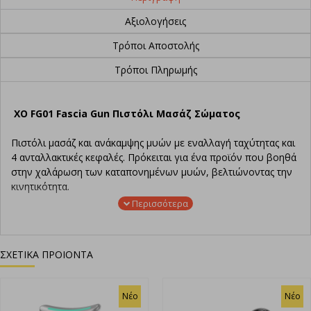
Αξιολογήσεις
Τρόποι Αποστολής
Τρόποι Πληρωμής
XO FG01 Fascia Gun Πιστόλι Μασάζ Σώματος
Πιστόλι μασάζ και ανάκαμψης μυών με εναλλαγή ταχύτητας και
4 ανταλλακτικές κεφαλές. Πρόκειται για ένα προϊόν που βοηθά
στην χαλάρωση των καταπονημένων μυών, βελτιώνοντας την
κινητικότητα.
Χαρακτηριστικά:
Μέγεθος προϊόντος: 138*108,5*45,6mm
ΣΧΕΤΙΚΑ ΠΡΟΙΟΝΤΑ
Καθαρό βάρος: 361g±10g
Υλικό: PC+ABS
Λειτουργία: Τροφοδοτικό μπαταρίας λιθίου. Μπλε LED
Νέο
Νέο
ένδειξη 4 ταχυτήτων. Κατά τη φόρτιση, το κόκκινο LED