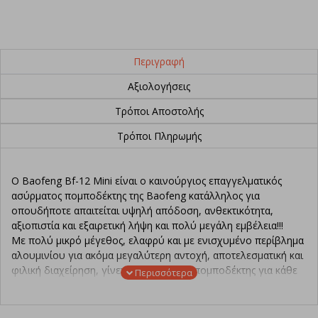
Περιγραφή
Αξιολογήσεις
Τρόποι Αποστολής
Τρόποι Πληρωμής
Ο Baofeng Bf-12 Mini είναι ο καινούργιος επαγγελματικός
ασύρματος πομποδέκτης της Baofeng κατάλληλος για
οπουδήποτε απαιτείται υψηλή απόδοση, ανθεκτικότητα,
αξιοπιστία και εξαιρετική λήψη και πολύ μεγάλη εμβέλεια!!!
Με πολύ μικρό μέγεθος, ελαφρύ και με ενισχυμένο περίβλημα
αλουμινίου για ακόμα μεγαλύτερη αντοχή, αποτελεσματική και
φιλική διαχείρηση, γίνεται ο απόλυτος πομποδέκτης για κάθε
είδους χρήση.
Με καθαρή και δυνατή λήψη και ταυτόχρονα με άφθονη