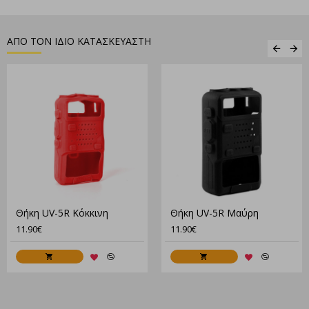
Λειτουργία εξοικονόμηση ενέργειας για μεγαλύτερη
διάρκεια
Αυτονομία της μπαταρίας πάνω απο 15 ώρες ομιλίας
ΑΠΟ ΤΟΝ ΙΔΙΟ ΚΑΤΑΣΚΕΥΑΣΤΗ
Μπαταρία Li-Ion 2000 mAh
Βάρος: 150 γρ. μαζί με τη μπαταρία
Περιεχόμενα συσκευασίας:
4 Πομποδέκτες Baofeng BF-12 Mini
4 Επαναφορτιζόμενα pack μπαταριών Li-Ion 2000 mAh
2 Διπλό Τροφοδοτικό
4 Κλιπ ζώνης
4 Hands-Free
Θήκη UV-5R Κόκκινη
Θήκη UV-5R Μαύρη
Η τιμή ειναι τα 4 τεμάχια
11.90€
11.90€