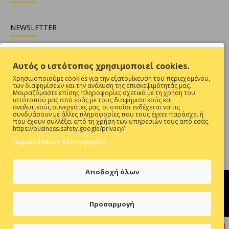
NEWSLETTER
Θες να είσαι ενήμερος για όλες τις προσφορές ;
Αυτός ο ιστότοπος χρησιμοποιεί cookies.
Εγγραφή
Χρησιμοποιούμε cookies για την εξατομίκευση του περιεχομένου,
των διαφημίσεων και την ανάλυση της επισκεψιμότητάς μας.
Συμπληρώστε την επαλήθευση captcha παρακάτω
Μοιραζόμαστε επίσης πληροφορίες σχετικά με τη χρήση του
ιστότοπού μας από εσάς με τους διαφημιστικούς και
αναλυτικούς συνεργάτες μας, οι οποίοι ενδέχεται να τις
συνδυάσουν με άλλες πληροφορίες που τους έχετε παράσχει ή
που έχουν συλλέξει από τη χρήση των υπηρεσιών τους από εσάς.
https://business.safety.google/privacy/
Περισσότερες πληροφορίες
Έχω Διαβάσει Και Αποδέχομαι Τους
ΠΡΟΣΤΑΣΙΑ ΠΡΟΣΩΠΙΚΩΝ ΔΕΔΟΜΕΝΩΝ
Αποδοχή όλων
Προσαρμογή
Hosted & Supported by
Think Open