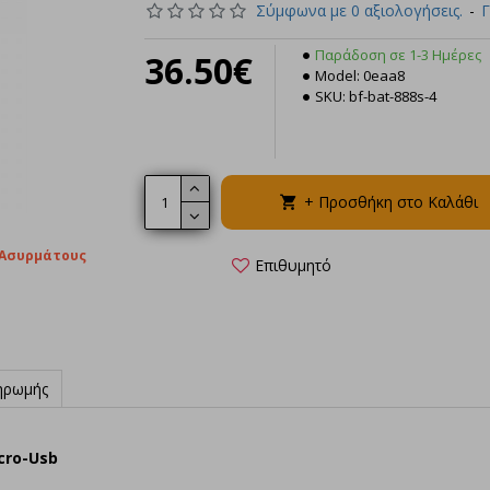
Σύμφωνα με 0 αξιολογήσεις.
-
Γ
Παράδοση σε 1-3 Ημέρες
36.50€
Model:
0eaa8
SKU:
bf-bat-888s-4
10 Τεμάχια Bao
Για BF-888S Με 
U
76.40€
+ Προσθήκη στο Καλάθι
+ Προσθήκη στο 
 Ασυρμάτους
Επιθυμητό
ηρωμής
cro-Usb