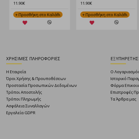
Βάρος: Περίπου 45γρ.
11.90€
11.90€
θήκη στο Καλάθι
+ Προσθήκη στο Καλάθι
+ Προσθήκ
ΧΡΗΣΙΜΕΣ ΠΛΗΡΟΦΟΡΙΕΣ
ΕΞΥΠΗΡΕΤΗΣ
Η Εταιρεία
Ο Λογαριασμό
Όροι Χρήσης & Προυποθέσεων
Ιστορικό Παρα
Προστασία Προσωπικών Δεδομένων
Φόρμα Επικοι
Τρόποι Αποστολής
Επιστροφές Π
Τρόποι Πληρωμής
Τα Άρθρα μας
Ασφάλεια Συναλλαγών
Εργαλεία GDPR