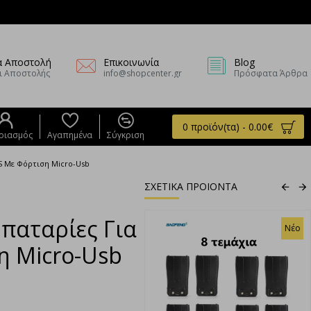
α Αποστολή
Επικοινωνία
Blog
ι Αποστολής
info@shopcenter.gr
Πρόσφατα Άρθρα
0 προϊόν(τα) - 0.00€
ριασμός
Αγαπημένα
Σύγκριση
8S Με Φόρτιση Micro-Usb
ΣΧΕΤΙΚΑ ΠΡΟΙΟΝΤΑ
παταρίες Για
Νέο
Νέο
η Micro-Usb