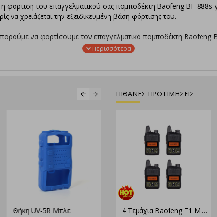
 η φόρτιση του επαγγελματικού σας πομποδέκτη Baofeng BF-888s γ
ίς να χρειάζεται την εξειδικευμένη βάση φόρτισης του.
πορούμε να φορτίσουμε τον επαγγελματικό πομποδέκτη Baofeng BF
η Micro-USB η φορητότητα του επαγγελματικού πομποδέκτη Baofeng 
ΠΙΘΑΝΕΣ ΠΡΟΤΙΜΗΣΕΙΣ
αν φορτίζει, πράσινη ένδειξη όταν είναι πλήρως φορτισμένη).
κτών Baofeng.
ar, καφέ, εστιατόρια, εργοτάξια, υπαίθριές δραστηριότητες
0mah
F-777S
5R Μαύρη
Θήκη UV-5R Μπλε
4 Τεμάχια Baofeng T1 Mini – Φορητοί Ασύρματοι για Επαγγελματική & Ερασιτεχνική Χρήση