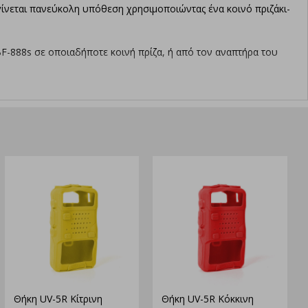
ίνεται πανεύκολη υπόθεση χρησιμοποιώντας ένα κοινό πριζάκι-
-888s σε οποιαδήποτε κοινή πρίζα, ή από τον αναπτήρα τoυ
BF-888s αυξάνεται στο έπακρο,
Θήκη UV-5R Κίτρινη
Θήκη UV-5R Κόκκινη