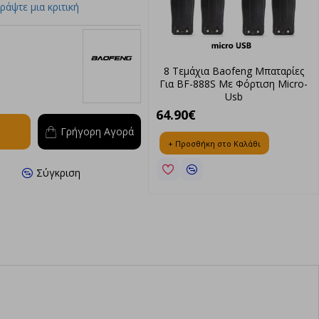
ράψτε μια κριτική
feng Μπαταρίες
8 Τεμάχια Baofeng Μπαταρίες
6 Τε
Φόρτιση Micro-
Για BF-888S Με Φόρτιση Micro-
Για 
Baofeng
sb
Usb
64.90€
51.9
Γρήγορη Αγορά
Καλάθι
+ Προσθήκη στο Καλάθι
+ Π
Σύγκριση