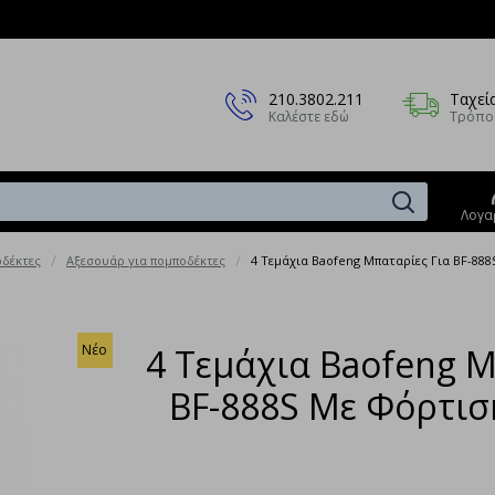
210.3802.211
Ταχεί
Καλέστε εδώ
Τρόπο
Λογα
δέκτες
Αξεσουάρ για πομποδέκτες
4 Τεμάχια Baofeng Μπαταρίες Για BF-88
Νέο
4 Τεμάχια Baofeng Μ
BF-888S Με Φόρτισ