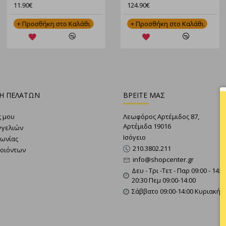
11.90€
124.90€
η στο Καλάθι
+ Προσθήκη στο Καλάθι
+ Προσθήκη στο Καλάθι
Η ΠΕΛΑΤΩΝ
ΒΡΕΙΤΕ ΜΑΣ
ς μου
Λεωφόρος Αρτέμιδος 87,
Αρτέμιδα 19016
γγελιών
Ισόγειο
νωνίας
210.3802.211
ροιόντων
info@shopcenter.gr
Δευ - Τρι -Τετ - Παρ 09:00 - 14:0
20:30 Πεμ 09:00-14:00
Σάββατο 09:00-14:00 Κυριακή 