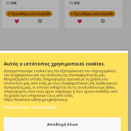
11.90€
11.90€
+ Προσθήκη στο Καλάθι
+ Προσθήκη στο Καλάθι
NEWSLETTER
Αυτός ο ιστότοπος χρησιμοποιεί cookies.
Θες να είσαι ενήμερος για όλες τις
Χρησιμοποιούμε cookies για την εξατομίκευση του περιεχομένου,
προσφορές ;
των διαφημίσεων και την ανάλυση της επισκεψιμότητάς μας.
Μοιραζόμαστε επίσης πληροφορίες σχετικά με τη χρήση του
ιστότοπού μας από εσάς με τους διαφημιστικούς και αναλυτικούς
Εγγραφή
συνεργάτες μας, οι οποίοι ενδέχεται να τις συνδυάσουν με άλλες
πληροφορίες που τους έχετε παράσχει ή που έχουν συλλέξει από
τη χρήση των υπηρεσιών τους από εσάς.
Συμπληρώστε την επαλήθευση captcha
0 ΚΑΙ 17:00-
https://business.safety.google/privacy/
παρακάτω
Περισσότερες πληροφορίες
Κλειστά
Αποδοχή όλων