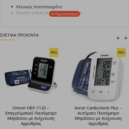
Κλινικώς πιστοποιημένο
Εύκολη χρήση με ένα κουμπί μόνο
Με τεχνολογία ανίχνευσης αρρυθμίας
Μεγάλο περικάρπιο 13,5-21,5εκ. κατάλληλο και για
εύσωμα άτομα
ΣΧΕΤΙΚΑ ΠΡΟΙΟΝΤΑ
Με χρωματική ένδειξη κατάταξης της πίεσης βάσει του
Παγκόσμιου Οργανισμού Υγείας
Μέσος όρος 3 τελευταίων μετρήσεων
Νέο
Νέο
Με μεγάλη οθόνη (49x38mm)
Μνήμη 60 μετρήσεων με ημερομηνία, ώρα και μέσο όρο
για 2 διαφορετικούς χρήστες
Μπαταρίας και ρεύματος
Με ελληνικές οδηγίες χρήσης
Με 5 χρόνια εγγύηση της αντιπροσωπείας Γ. ΛΕΟΥΣΗΣ
Α.Ε.
Omron HBP-1120 –
Avron Cardiocheck Plus –
Επαγγελματικό Πιεσόμετρο
Αυτόματο Πιεσόμετρο
Μπράτσου με Ανίχνευση
Μπράτσου με Ανίχνευση
Αρρυθμίας
Αρρυθμίας