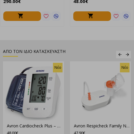
290.00€
48.00€
ΑΠΟ ΤΟΝ ΙΔΙΟ ΚΑΤΑΣΚΕΥΑΣΤΗ
Νέο
Νέο
Avron Cardiocheck Plus – Αυτόματο Πιεσόμετρο Μπράτσου με Ανίχνευση Αρρυθμίας
Avron Respicheck Family Νεφελοποιητής Με Κομπρεσέρ Υψηλής Τεχνολογίας
48.00€
47.90€