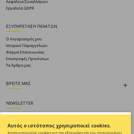
Ασφάλεια Συναλλαγών
Εργαλεία GDPR
ΕΞΥΠΗΡΕΤΗΣΗ ΠΕΛΑΤΩΝ
Ο Λογαριασμός μου
Ιστορικό Παραγγελιών
Φόρμα Επικοινωνίας
Επιστροφές Προιόντων
Τα Άρθρα μας
ΒΡΕΙΤΕ ΜΑΣ
NEWSLETTER
Θες να είσαι ενήμερος για όλες τις προσφορές ;
Αυτός ο ιστότοπος χρησιμοποιεί cookies.
Εγγραφή
Χρησιμοποιούμε cookies για την εξατομίκευση του περιεχομένου,