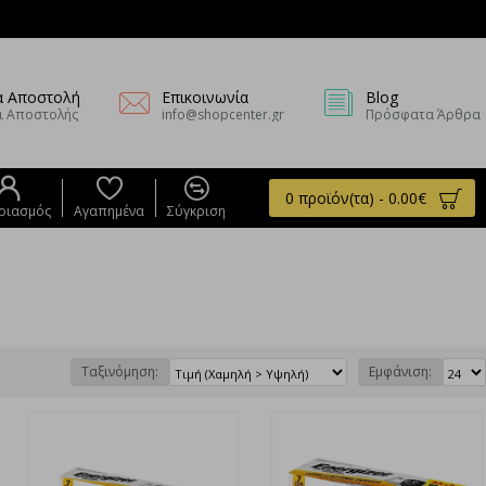
α Αποστολή
Επικοινωνία
Blog
ι Αποστολής
info@shopcenter.gr
Πρόσφατα Άρθρα
0 προϊόν(τα) - 0.00€
ριασμός
Αγαπημένα
Σύγκριση
Ταξινόμηση:
Εμφάνιση: