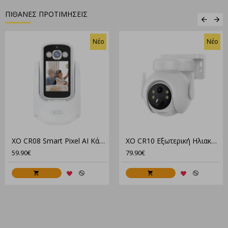
ΠΙΘΑΝΕΣ ΠΡΟΤΙΜΗΣΕΙΣ
Νέο
Νέο
XO CR08 Smart Pixel AI Κάμερα Με Αμφίδρομη Επικοινωνία 200W
XO CR10 Εξωτερική Ηλιακή Έγχρωμη Κάμερα Με Νυχτερινή Λειτουργία 300W WiFi
59.90€
79.90€