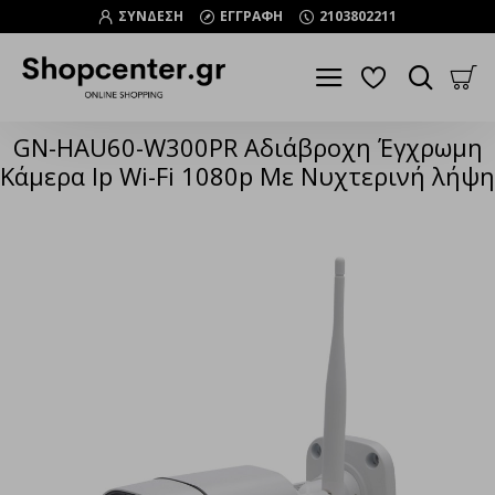
ΣΥΝΔΕΣΗ
ΕΓΓΡΑΦΗ
2103802211
GN-HAU60-W300PR Aδιάβροχη Έγχρωμη
Κάμερα Ip Wi-Fi 1080p Με Νυχτερινή λήψη