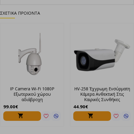
τράπεζες και super market.
ΣΧΕΤΙΚΑ ΠΡΟΙΟΝΤΑ
Διαθέτει αδιάβροχη προστασία για να μπορεί να λειτουργήσει
σε εξωτερικό περιβάλλον χωρίς να επηρεάζεται από τις καιρικές
συνθήκες.
Τέλος, είναι εφοδιασμένη με φώτα led υπερύθρων έτσι ώστε
να είναι δυνατή η καταγραφή της εικόνας σε απόλυτο σκοτάδι.
Χαρακτηριστικά:
Κάμερα IP, WiFi
Ανάλυση 3MP, H265
Φακός 3.6mm
IP Camera Wi-Fi 1080P
HV-258 Έχγρωμη Eνσύρματη
Τοποθέτηση σε τοίχο εξωτερικού χώρου (IP66)
Εξωτερικού χώρου
Κάμερα Ανθεκτική Στις
4 x IR LED με φίλτρο ICR,
αδιάβροχη
Καιρικές Συνθήκες
Esee Cloud
99.00€
44.90€
Δέχεται micro SD για καταγραφή.
Τροφοδοσίας 12VDC(ΔΕΝ ΠΑΡΕΧΕΤΑΙ)