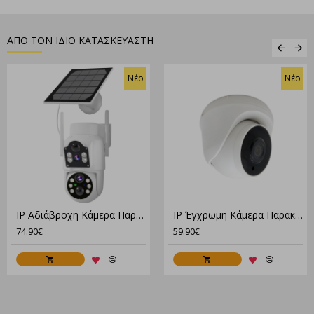
ΑΠΟ ΤΟΝ ΙΔΙΟ ΚΑΤΑΣΚΕΥΑΣΤΗ
Νέο
Νέο
IP Αδιάβροχη Κάμερα Παρακολούθησης 4G Μπαταρίας Με Ηλιακό Πάνελ XM-3550
IP Έγχρωμη Κάμερα Παρακολούθησης Full HD Με Μικρόφωνο GN-YHA20-XM50S-2.8
74.90€
59.90€