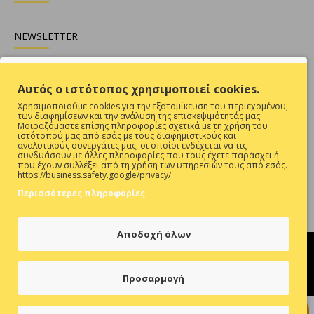
NEWSLETTER
Θες να είσαι ενήμερος για όλες τις προσφορές ;
Αυτός ο ιστότοπος χρησιμοποιεί cookies.
Εγγραφή
Χρησιμοποιούμε cookies για την εξατομίκευση του περιεχομένου,
των διαφημίσεων και την ανάλυση της επισκεψιμότητάς μας.
Συμπληρώστε την επαλήθευση captcha παρακάτω
Μοιραζόμαστε επίσης πληροφορίες σχετικά με τη χρήση του
ιστότοπού μας από εσάς με τους διαφημιστικούς και
αναλυτικούς συνεργάτες μας, οι οποίοι ενδέχεται να τις
συνδυάσουν με άλλες πληροφορίες που τους έχετε παράσχει ή
που έχουν συλλέξει από τη χρήση των υπηρεσιών τους από εσάς.
https://business.safety.google/privacy/
Περισσότερες πληροφορίες
Έχω Διαβάσει Και Αποδέχομαι Τους
ΠΡΟΣΤΑΣΙΑ ΠΡΟΣΩΠΙΚΩΝ ΔΕΔΟΜΕΝΩΝ
Αποδοχή όλων
Προσαρμογή
Hosted & Supported by
Think Open
+ Προσθήκη στο Καλάθι