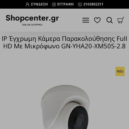
ΣΥΝΔΕΣΗ
ΕΓΓΡΑΦΗ
2103802211
IP Έγχρωμη Κάμερα Παρακολούθησης Full
HD Με Μικρόφωνο GN-YHA20-XM50S-2.8
Νέο