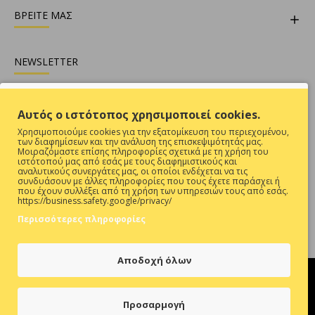
ΒΡΕΙΤΕ ΜΑΣ
NEWSLETTER
Θες να είσαι ενήμερος για όλες τις προσφορές ;
Αυτός ο ιστότοπος χρησιμοποιεί cookies.
Εγγραφή
Χρησιμοποιούμε cookies για την εξατομίκευση του περιεχομένου,
των διαφημίσεων και την ανάλυση της επισκεψιμότητάς μας.
Συμπληρώστε την επαλήθευση captcha παρακάτω
Μοιραζόμαστε επίσης πληροφορίες σχετικά με τη χρήση του
ιστότοπού μας από εσάς με τους διαφημιστικούς και
αναλυτικούς συνεργάτες μας, οι οποίοι ενδέχεται να τις
συνδυάσουν με άλλες πληροφορίες που τους έχετε παράσχει ή
που έχουν συλλέξει από τη χρήση των υπηρεσιών τους από εσάς.
https://business.safety.google/privacy/
Περισσότερες πληροφορίες
Έχω Διαβάσει Και Αποδέχομαι Τους
ΠΡΟΣΤΑΣΙΑ ΠΡΟΣΩΠΙΚΩΝ ΔΕΔΟΜΕΝΩΝ
Αποδοχή όλων
Προσαρμογή
Hosted & Supported by
Think Open