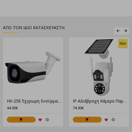
Τροφοδοσία Power over Ethernet
Παρέχει τη δυνατότητα τροφοδοσίας της μέσω του ίδιου
ethernet καλωδίου που χρησιμοποιείται για τη σύνδεση στο
δίκτυο, χωρίς να απαιτείται απαραίτητα η χρήση ξεχωριστού
ΑΠΟ ΤΟΝ ΙΔΙΟ ΚΑΤΑΣΚΕΥΑΣΤΗ
τροφοδοτικού. Με αυτό τον τρόπο διευκολύνει σημαντικά
στην εγκατάσταση της.
Νέο
Έλεγχος μέσω App
Μπορείτε να ελέγξετε τις ρυθμίσεις της κάμερας
απομακρυσμένα, μέσα από το περιβάλλον της συμβατής
εφαρμογής στο smartphone σας. Έτσι με αυτόν τον τρόπο
μπορείτε να παρακολουθείτε ζωντανά από το κινητό σας, τι
συμβαίνει σε πραγματικό χρόνο στο χώρο εγκατάστασης της
κάμερας.
HV-258 Έχγρωμη Eνσύρματη Κάμερα Ανθεκτική Στις Καιρικές Συνθήκες
IP Αδιάβροχη Κάμερα Παρακολούθησης 4G Μπαταρίας Με Ηλιακό Πάνελ XM-3550
44.90€
74.90€