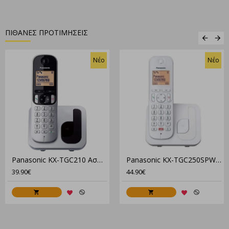
ΠΙΘΑΝΕΣ ΠΡΟΤΙΜΗΣΕΙΣ
Νέο
Νέο
Panasonic KX-TGC210 Ασύρματο Τηλέφωνο Με Φωτισμό & Ανοικτή Ακρόαση
Panasonic KX-TGC250SPW Ασύρματο Τηλέφωνο Λευκό Με Ανοικτή Ακρόαση & Φωτισμό
39.90€
44.90€