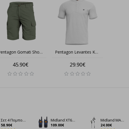
Pentagon Gomati Shorts K05026 – Ελαφριά Βερμούδα για Άνεση & Στυλ στην Καθημερινότητα
Pentagon Levantes K09025-Str – Henley Casual T-Shirt με Ρίγες & Στυλ!
45.90€
29.90€
Σετ 4 Πομποδέκτες Baofeng BF-888S UHF 5W – Ισχυρή Ασύρματη Επικοινωνία έως 5km 16 Κανάλια, VOX, LED Φακός, Μπαταρίες Li-ion
Midland XT60 Ζεύγος Ασύρματων Πομποδεκτών PMR446 και LPD με 93 κανάλια
Midland MA21-L pro Μικροακουστικό σιλικόνης με μικρόφωνο πέτου
58.90€
109.00€
24.00€