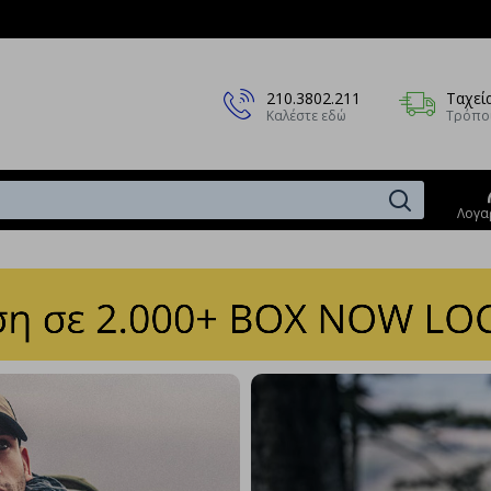
210.3802.211
Ταχεί
Καλέστε εδώ
Τρόπο
Λογα