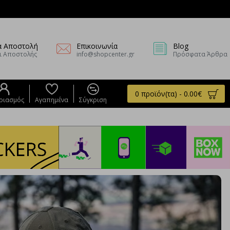
α Αποστολή
Επικοινωνία
Blog
ι Αποστολής
info@shopcenter.gr
Πρόσφατα Άρθρα
0 προϊόν(τα) - 0.00€
ριασμός
Αγαπημένα
Σύγκριση