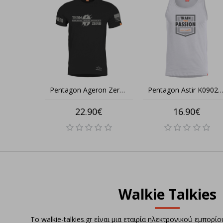
Pentagon Ageron Zero Edition K09012-WTS – Μοναδικό T-Shirt για Απόλυτο Tactical Στυλ & Ελευθερία Κίνησης
Pentagon Astir K09020-TP – T-Shirt “Train Your Passion” για Άθληση & Στυλ
22.90€
16.90€
Walkie Talkies
Το walkie-talkies.gr είναι μια εταιρία ηλεκτρονικού εμπορ