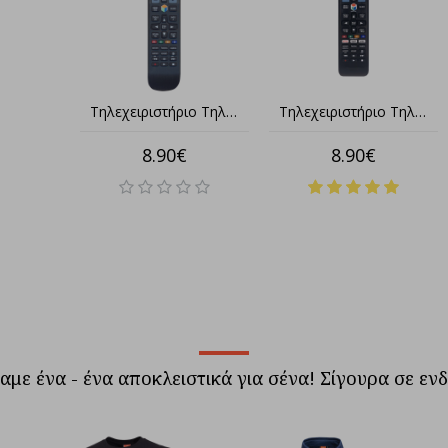
Τύπου LG Τηλεχειριστήριο κατάλληλο για τηλεοράσεις
Τηλεχειριστήριο Τηλεόρασης Sony τύπου original κατάλληλο για όλα τα μοντέλα LCD/LED TV Smart
Τηλεχειριστήριο Τηλεόρασης Turbo-X τύπου original κατάλληλο για μοντέλα LCD/LED TV (θα πρέπει να είναι ίδιο με το εργοστασιακό)
8.90€
8.90€
αμε ένα - ένα αποκλειστικά για σένα! Σίγουρα σε εν