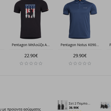
 Χωρίς Όρια
Pentagon Μπλούζα Ageron Ranger K09012-RA
Pentagon Notus K09028 – Quick Dry Polo για Δράση, Άνεση & Tactical Απόδοση
22.90€
29.90€
Σετ 2 Πομποδέκτες Baofeng BF-888S – Αξιόπιστη Επικοινωνία Παντού
36.90€
ίου με προϊοντα ασύρματης