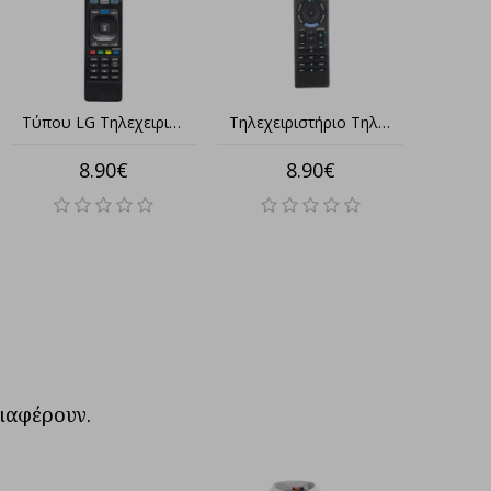
Philips Τηλεχειριστήριο απόλυτα συμβατό για LCD/LED TV
Τηλεχειριστήριο Τηλεόρασης Philips τύπου original κατάλληλο για όλα τα μοντέλα LCD/LED TV
8.90€
8.90€
διαφέρουν.