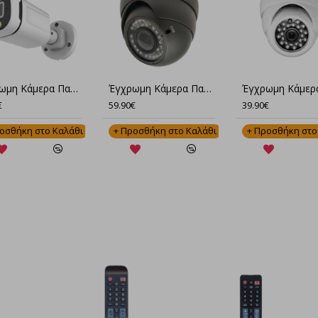
IP Έγχρωμη Κάμερα Παρακολούθησης Full HD Με ΜΙκρόφωνο Νυκτός GN-YHA20-RS40P-2.8
IP Έγχρωμη Κάμερα Παρακολούθησης Full HD Με Μικρόφωνο GN-YHA20-XM50S-2.8
Έγχρωμη Κάμερα Παρακολούθησης CCTV Full HD Νυχτερινής Λήψης GN-PSJ30-XM50S-2.8
59.90€
62.90€
 στο Καλάθι
+ Προσθήκη στο Καλάθι
+ Προσθήκη στο Καλάθ