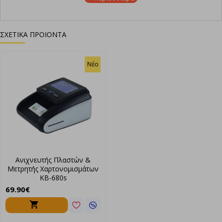
Ανίχνευση διπλών χαρτονομισμάτων.
Ανίχνευση μεγέθους.
ΣΧΕΤΙΚΑ ΠΡΟΙΟΝΤΑ
Καταμέτρηση έως 1000 τεμ το λεπτό.
Διαστάσεις: 255mm x 234mm x 155mm
Βάρος: 3.9Kg
Νέο
Ανιχνευτής Πλαστών &
Μετρητής Χαρτονομισμάτων
KB-680s
69.90€