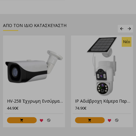
ΑΠΟ ΤΟΝ ΙΔΙΟ ΚΑΤΑΣΚΕΥΑΣΤΗ
Νέο
HV-258 Έχγρωμη Eνσύρματη Κάμερα Ανθεκτική Στις Καιρικές Συνθήκες
IP Αδιάβροχη Κάμερα Παρακολούθησης 4G Μπαταρίας Με Ηλιακό Πάνελ XM-3550
44.90€
74.90€