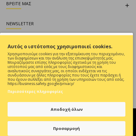
ΒΡΕΙΤΕ ΜΑΣ
NEWSLETTER
Θες να είσαι ενήμερος για όλες τις προσφορές ;
Αυτός ο ιστότοπος χρησιμοποιεί cookies.
Εγγραφή
Χρησιμοποιούμε cookies για την εξατομίκευση του περιεχομένου,
των διαφημίσεων και την ανάλυση της επισκεψιμότητάς μας.
Συμπληρώστε την επαλήθευση captcha παρακάτω
Μοιραζόμαστε επίσης πληροφορίες σχετικά με τη χρήση του
ιστότοπού μας από εσάς με τους διαφημιστικούς και
αναλυτικούς συνεργάτες μας, οι οποίοι ενδέχεται να τις
συνδυάσουν με άλλες πληροφορίες που τους έχετε παράσχει ή
που έχουν συλλέξει από τη χρήση των υπηρεσιών τους από εσάς.
https://business.safety.google/privacy/
Περισσότερες πληροφορίες
Έχω Διαβάσει Και Αποδέχομαι Τους
ΠΡΟΣΤΑΣΙΑ ΠΡΟΣΩΠΙΚΩΝ ΔΕΔΟΜΕΝΩΝ
Αποδοχή όλων
Προσαρμογή
Hosted & Supported by
Think Open