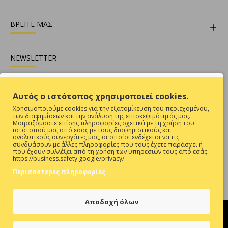
ΒΡΕΙΤΕ ΜΑΣ
NEWSLETTER
Θες να είσαι ενήμερος για όλες τις προσφορές ;
Αυτός ο ιστότοπος χρησιμοποιεί cookies.
Εγγραφή
Χρησιμοποιούμε cookies για την εξατομίκευση του περιεχομένου,
των διαφημίσεων και την ανάλυση της επισκεψιμότητάς μας.
Συμπληρώστε την επαλήθευση captcha παρακάτω
Μοιραζόμαστε επίσης πληροφορίες σχετικά με τη χρήση του
ιστότοπού μας από εσάς με τους διαφημιστικούς και
αναλυτικούς συνεργάτες μας, οι οποίοι ενδέχεται να τις
συνδυάσουν με άλλες πληροφορίες που τους έχετε παράσχει ή
που έχουν συλλέξει από τη χρήση των υπηρεσιών τους από εσάς.
https://business.safety.google/privacy/
Περισσότερες πληροφορίες
Έχω Διαβάσει Και Αποδέχομαι Τους
ΠΡΟΣΤΑΣΙΑ ΠΡΟΣΩΠΙΚΩΝ ΔΕΔΟΜΕΝΩΝ
Αποδοχή όλων