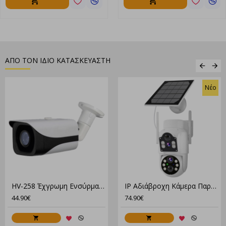
ΑΠΟ ΤΟΝ ΙΔΙΟ ΚΑΤΑΣΚΕΥΑΣΤΗ
Νέο
HV-258 Έχγρωμη Eνσύρματη Κάμερα Ανθεκτική Στις Καιρικές Συνθήκες
IP Αδιάβροχη Κάμερα Παρακολούθησης 4G Μπαταρίας Με Ηλιακό Πάνελ XM-3550
44.90€
74.90€