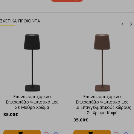
Ρυθμιζόμενη φωτεινότητα (3 σκάλες)
Επαναφορτιζόμενο με καλώδιο USB-C
Μπαταρία 1800 mAH
ΣΧΕΤΙΚΑ ΠΡΟΙΟΝΤΑ
Περιλαμβάνει φορτιστή USB και καλώδιο φόρτισης
Ώρες λειτουργίας 10-12 ώρες
Ταση λειτουργίας 5V. 700mA,
Κατανάλωση 3,5W
Διαστάσεις φ9 x21cm Βάρος 338 γρ
Χρώμα Χρυσό
Επαναφορτιζόμενο
Eπαναφορτιζόμενο
Επιτραπέζιο Φωτιστικό Led
Επιτραπέζιο Φωτιστικό Led
Σε Μαύρο Χρώμα
Για Επαγγελματικούς Χώρους
Σε Χρώμα Καφέ
35.00€
35.00€