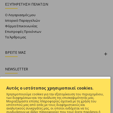
ΕΞΥΠΗΡΕΤΗΣΗ ΠΕΛΑΤΩΝ
Ο Λογαριασμός μου
Ιστορικό Παραγγελιών
Φόρμα Επικοινωνίας
Επιστροφές Προιόντων
Τα Άρθρα μας
ΒΡΕΙΤΕ ΜΑΣ
NEWSLETTER
Θες να είσαι ενήμερος για όλες τις προσφορές ;
Αυτός ο ιστότοπος χρησιμοποιεί cookies.
Εγγραφή
Χρησιμοποιούμε cookies για την εξατομίκευση του περιεχομένου,
των διαφημίσεων και την ανάλυση της επισκεψιμότητάς μας.
Συμπληρώστε την επαλήθευση captcha παρακάτω
Μοιραζόμαστε επίσης πληροφορίες σχετικά με τη χρήση του
ιστότοπού μας από εσάς με τους διαφημιστικούς και
αναλυτικούς συνεργάτες μας, οι οποίοι ενδέχεται να τις
συνδυάσουν με άλλες πληροφορίες που τους έχετε παράσχει ή