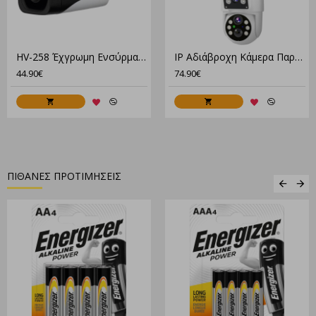
HV-258 Έχγρωμη Eνσύρματη Κάμερα Ανθεκτική Στις Καιρικές Συνθήκες
IP Αδιάβροχη Κάμερα Παρακολούθησης 4G Μπαταρίας Με Ηλιακό Πάνελ XM-3550
44.90€
74.90€
ΠΙΘΑΝΕΣ ΠΡΟΤΙΜΗΣΕΙΣ