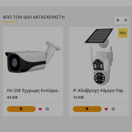
ΑΠΟ ΤΟΝ ΙΔΙΟ ΚΑΤΑΣΚΕΥΑΣΤΗ
Νέο
HV-258 Έχγρωμη Eνσύρματη Κάμερα Ανθεκτική Στις Καιρικές Συνθήκες
IP Αδιάβροχη Κάμερα Παρακολούθησης 4G Μπαταρίας Με Ηλιακό Πάνελ XM-3550
44.90€
74.90€