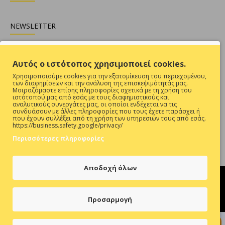
NEWSLETTER
Θες να είσαι ενήμερος για όλες τις προσφορές ;
Αυτός ο ιστότοπος χρησιμοποιεί cookies.
Εγγραφή
Χρησιμοποιούμε cookies για την εξατομίκευση του περιεχομένου,
των διαφημίσεων και την ανάλυση της επισκεψιμότητάς μας.
Συμπληρώστε την επαλήθευση captcha παρακάτω
Μοιραζόμαστε επίσης πληροφορίες σχετικά με τη χρήση του
ιστότοπού μας από εσάς με τους διαφημιστικούς και
αναλυτικούς συνεργάτες μας, οι οποίοι ενδέχεται να τις
συνδυάσουν με άλλες πληροφορίες που τους έχετε παράσχει ή
που έχουν συλλέξει από τη χρήση των υπηρεσιών τους από εσάς.
https://business.safety.google/privacy/
Περισσότερες πληροφορίες
Έχω Διαβάσει Και Αποδέχομαι Τους
ΠΡΟΣΤΑΣΙΑ ΠΡΟΣΩΠΙΚΩΝ ΔΕΔΟΜΕΝΩΝ
Αποδοχή όλων
Προσαρμογή
Hosted & Supported by
Think Open
+ Προσθήκη στο Καλάθι